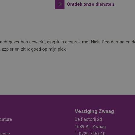
Ontdek onze diensten
rachtgever heb gewerkt, ging ik in gesprek met Niels Peerdeman en da
zzp’er en zit ik goed op mijn plek.
Vestiging Zwaag
cature
De Factorij 2d
1689 AL Zwaag
ectie
T.
0229 745 010