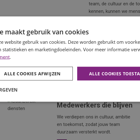
team, de cultuur en de t
kennen, kunnen we mensen
e maakt gebruik van cookies
BEKIJK ALLE VACATU
e website gebruik van cookies. Deze worden gebruikt om voorkeu
 statistieken en marketingdoeleinden. Voor meer informatie verw
ement
.
ALLE COOKIES AFWIJZEN
ALLE COOKIES TOEST
ERGEVEN
Medewerkers die blijven
We verdiepen ons in cultuur, ambitie
en toekomst, zodat jouw team
duurzaam versterkt wordt.