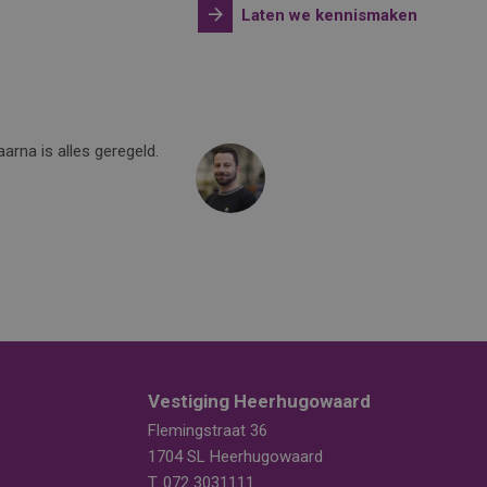
Laten we kennismaken
arna is alles geregeld.
Ik zou BaanBereik zeker aanbe
naar de medewerke
Daniël Blaauw
Vestiging Heerhugowaard
Flemingstraat 36
1704 SL Heerhugowaard
T.
072 3031111