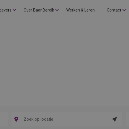
gevers
Over BaanBereik
Werken & Leren
Contact
Locat
ophal