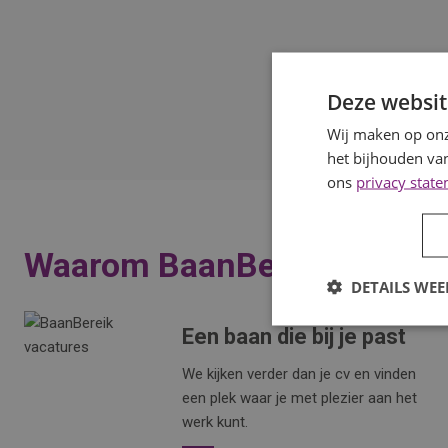
Deze websit
Wij maken op onz
het bijhouden van
ons
privacy stat
Waarom BaanBereik?
DETAILS WE
Een baan die bij je past
We kijken verder dan je cv en vinden
een plek waar je met plezier aan het
werk kunt.