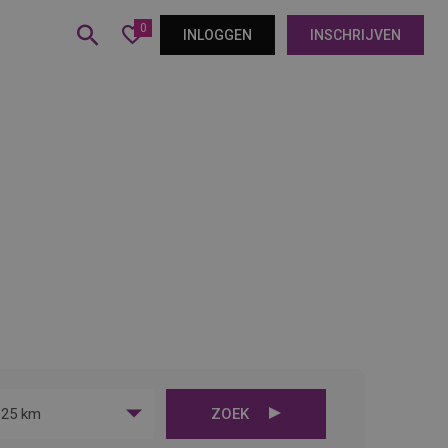
0
INLOGGEN
INSCHRIJVEN
25 km
ZOEK
ie
en