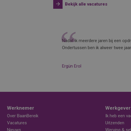
Bekijk alle vacatures
el over jullie
Nadat ik meerdere jaren bij een opd
g. Een klein
Ondertussen ben ik alweer twee jaar 
Ergün Erol
Werknemer
Werkgever
Over BaanBereik
Ik heb een va
Vacatures
Uitzenden
Nieuws
Werving & sel