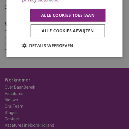
T. 0229 745 010
E.
zwaag@baanbereik.nl
ALLE COOKIES TOESTAAN
Vestiging Heerhugowaard
ALLE COOKIES AFWIJZEN
Flemingstraat 36
1704 SL Heerhugowaard
T. 072 3031111
DETAILS WEERGEVEN
E.
heerhugowaard@baanbereik.nl
Werknemer
Over BaanBereik
Vacatures
Nieuws
Ons Team
Stages
Contact
Vacatures in Noord-Holland