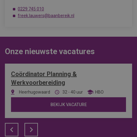
0229 745 010
freek.lauwers@baanbereik.nl
Onze nieuwste vacatures
Coördinator Planning &
Werkvoorbereiding
Heerhugowaard
32 - 40 uur
HBO
BEKIJK VACATURE
Prev
Next