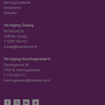
Werving & selectie
Detacheren
Opleiden
Vestiging Zwaag
De Factorij 2d
1689 AL Zwaag
T.
0229 745 010
zwaag@baanbereik.nl
Vestiging Heerhugowaard
Flemingstraat 36
1704 SL Heerhugowaard
T.
072 3031111
heerhugowaard@baanbereik.nl