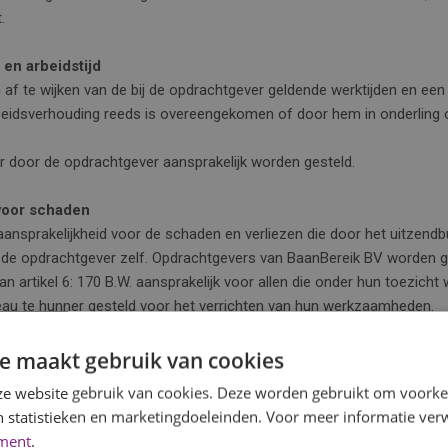
.
 en arbeidstijd
 af te wijken van de bij de opdrachtgever geldende werktijden en een 
arbeidsverhouding reeds is overeengekomen of door hem in onderling
r door de opdrachtgever aansprakelijk worden gesteld.
 voor schaden
 aansprakelijkheid voor de schaden en verliezen die door het uitzen
e opdrachtgever zelf. Opdrachtgevers van BaanBereik BV worden ge
 van artikel 6: 170 B.W. aansprakelijk voor allen die onder hun toezich
eau te hunner gesteld voor het verrichten van hun werkzaamheden.
prakelijk voor eventuele verbintenissen, die de door het uitzendbure
voor hen zijn ontstaan jegens de opdrachtgever, of jegens welke an
e maakt gebruik van cookies
e website gebruik van cookies. Deze worden gebruikt om voorkeu
itzendkrachten door opdrachtgever en volledige vrijwaring ter 
 statistieken en marketingdoeleinden. Voor meer informatie verw
 uitzendbureau verplicht om de lokalen, werktuigen en gereedschapp
ement
.