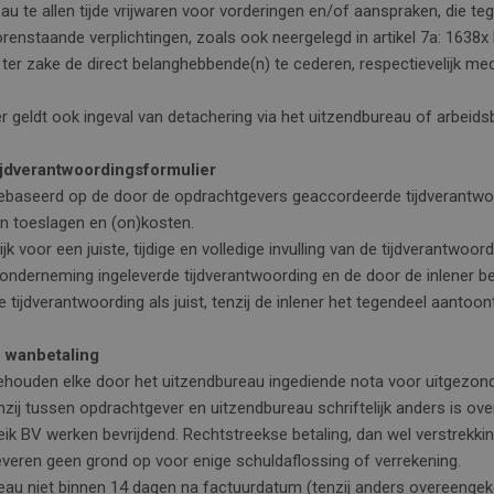
u te allen tijde vrijwaren voor vorderingen en/of aanspraken, die te
nstaande verplichtingen, zoals ook neergelegd in artikel 7a: 1638x 
er zake de direct belanghebbende(n) te cederen, respectievelijk m
er geldt ook ingeval van detachering via het uitzendbureau of arbeid
 tijdverantwoordingsformulier
gebaseerd op de door de opdrachtgevers geaccordeerde tijdverantwoo
en toeslagen en (on)kosten.
 voor een juiste, tijdige en volledige invulling van de tijdverantwoordi
zendonderneming ingeleverde tijdverantwoording en de door de inlener
tijdverantwoording als juist, tenzij de inlener het tegendeel aantoont
n wanbetaling
e gehouden elke door het uitzendbureau ingediende nota voor uitgezo
zij tussen opdrachtgever en uitzendbureau schriftelijk anders is o
reik BV werken bevrijdend. Rechtstreekse betaling, dan wel verstrekk
leveren geen grond op voor enige schuldaflossing of verrekening.
reau niet binnen 14 dagen na factuurdatum (tenzij anders overeengek