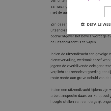
verrichten op zodanige wijze in te r
aanwijzingen te verstrekken, dat de u
met de aard van de arbeid gevorderd
DETAILS WE
Zijn deze verplichtingen niet nagek
uitzendkracht dientengevolge in de u
opdrachtgever het bewijs wordt gele
de uitzendkracht is te wijten.
Indien de uitzendkracht ten gevolge 
dienstvervulling, werktaak en/of wer
jegens de overblijvende echtgenote/e
verplicht tot schadevergoeding, tenz
mate mede aan grove schuld van de ui
Indien een uitzendkracht tijdens zij
arbeidsinspectie daarover zo spoedig
hoogte stellen van een dergelijk onge