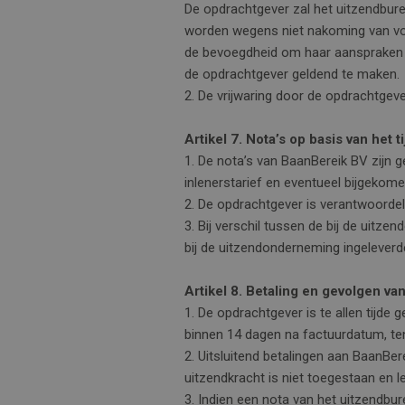
De opdrachtgever zal het uitzendburea
worden wegens niet nakoming van vore
de bevoegdheid om haar aanspraken t
de opdrachtgever geldend te maken.
2. De vrijwaring door de opdrachtgev
Artikel 7. Nota’s op basis van het
1. De nota’s van BaanBereik BV zijn 
inlenerstarief en eventueel bijgekom
2. De opdrachtgever is verantwoordelijk
3. Bij verschil tussen de bij de uit
bij de uitzendonderneming ingeleverde 
Artikel 8. Betaling en gevolgen va
1. De opdrachtgever is te allen tijd
binnen 14 dagen na factuurdatum, ten
2. Uitsluitend betalingen aan BaanBe
uitzendkracht is niet toegestaan en 
3. Indien een nota van het uitzendbu