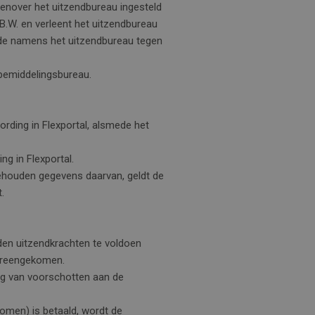
genover het uitzendbureau ingesteld
B.W. en verleent het uitzendbureau
ede namens het uitzendbureau tegen
sbemiddelingsbureau.
rding in Flexportal, alsmede het
ng in Flexportal.
 behouden gegevens daarvan, geldt de
.
nden uitzendkrachten te voldoen
vereengekomen.
ing van voorschotten aan de
omen) is betaald, wordt de