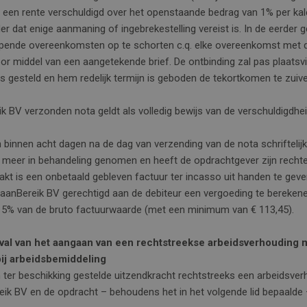
n een rente verschuldigd over het openstaande bedrag van 1% per k
r dat enige aanmaning of ingebrekestelling vereist is. In de eerder
lopende overeenkomsten op te schorten c.q. elke overeenkomst met d
door middel van een aangetekende brief. De ontbinding zal pas plaats
 is gesteld en hem redelijk termijn is geboden de tekortkomen te zuiv
k BV verzonden nota geldt als volledig bewijs van de verschuldigdhe
innen acht dagen na de dag van verzending van de nota schriftelijk b
t meer in behandeling genomen en heeft de opdrachtgever zijn rechte
t is een onbetaald gebleven factuur ter incasso uit handen te geve
 BaanBereik BV gerechtigd aan de debiteur een vergoeding te bereke
5% van de bruto factuurwaarde (met een minimum van € 113,45).
geval van het aangaan van een rechtstreekse arbeidsverhouding 
ij arbeidsbemiddeling
ter beschikking gestelde uitzendkracht rechtstreeks een arbeidsver
reik BV en de opdracht – behoudens het in het volgende lid bepaalde