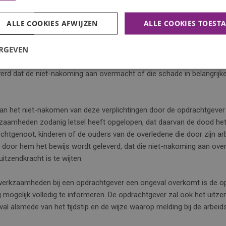
ichten en te onderhouden, alsmede omtrent het verrichten van de arbe
itzendkracht tegen gevaar voor lijf, eerbaarheid en goed zover besche
ALLE COOKIES AFWIJZEN
ALLE COOKIES TOEST
 kan worden.
ERGEVEN
omen, dan is de opdrachtgever tegenover het uitzendbureau gehouden
itoefening van zijn dienstvervulling, werktaak en/of werkzaamheden i
verd dat de niet-nakoming aan overmacht of die schade in belangrij
van het niet-nakomen van deze verplichtingen door de opdrachtgever i
kzaamheden zodanig letsel heeft opgelopen, dat daarvan de dood het 
chtgenoot, kinderen of de ouders van de overledene die door zijn a
ij door hem het bewijs wordt geleverd, dat die niet-nakoming aan ove
tzendkracht is te wijten.
n werkzaamheden bij een opdrachtgever een ongeval overkomt is de o
 mogelijk volledig te informeren. De opdrachtgever zal ook het uitz
val alsmede van het tijdstip en de wijze waarop melding bij de arbei