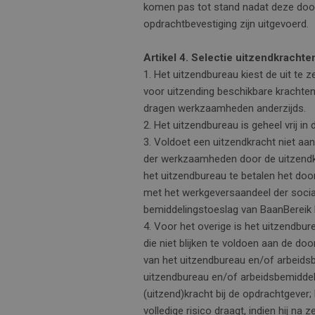
komen pas tot stand nadat deze door
opdrachtbevestiging zijn uitgevoerd.
Artikel 4. Selectie uitzendkracht
1. Het uitzendbureau kiest de uit te
voor uitzending beschikbare krachten
dragen werkzaamheden anderzijds.
2. Het uitzendbureau is geheel vrij i
3. Voldoet een uitzendkracht niet aa
der werkzaamheden door de uitzendkr
het uitzendbureau te betalen het doo
met het werkgeversaandeel der social
bemiddelingstoeslag van BaanBereik B
4. Voor het overige is het uitzendbur
die niet blijken te voldoen aan de do
van het uitzendbureau en/of arbeidsbe
uitzendbureau en/of arbeidsbemidde
(uitzend)kracht bij de opdrachtgever; 
volledige risico draagt, indien hij 