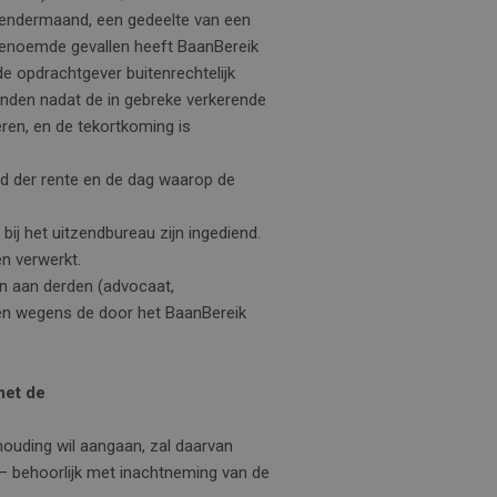
alendermaand, een gedeelte van een
 genoemde gevallen heeft BaanBereik
e opdrachtgever buitenrechtelijk
vinden nadat de in gebreke verkerende
eren, en de tekortkoming is
id der rente en de dag waarop de
ij het uitzendbureau zijn ingediend.
n verwerkt.
n aan derden (advocaat,
nen wegens de door het BaanBereik
met de
houding wil aangaan, zal daarvan
 – behoorlijk met inachtneming van de