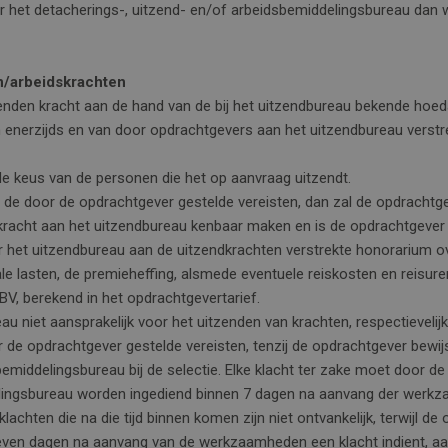
 het detacherings-, uitzend- en/of arbeidsbemiddelingsbureau dan
en/arbeidskrachten
 zenden kracht aan de hand van de bij het uitzendbureau bekende ho
 enerzijds en van door opdrachtgevers aan het uitzendbureau verstre
n de keus van de personen die het op aanvraag uitzendt.
n de door de opdrachtgever gestelde vereisten, dan zal de opdrachtge
acht aan het uitzendbureau kenbaar maken en is de opdrachtgever i
r het uitzendbureau aan de uitzendkrachten verstrekte honorarium ov
e lasten, de premieheffing, alsmede eventuele reiskosten en reisure
V, berekend in het opdrachtgevertarief.
eau niet aansprakelijk voor het uitzenden van krachten, respectieveli
or de opdrachtgever gestelde vereisten, tenzij de opdrachtgever bewij
middelingsbureau bij de selectie. Elke klacht ter zake moet door de o
lingsbureau worden ingediend binnen 7 dagen na aanvang der werk
klachten die na die tijd binnen komen zijn niet ontvankelijk, terwijl de
na zeven dagen na aanvang van de werkzaamheden een klacht indient, a