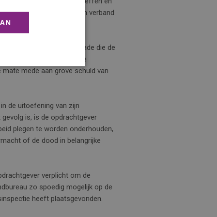
id zodanige regelingen te treffen en
rmd is als redelijkerwijze in verband
AAN
 tot vergoeding van de schade die de
s overkomen, tenzij door de
ke mate mede aan grove schuld van
n de uitoefening van zijn
gevolg is, is de opdrachtgever
rbeid plegen te worden onderhouden,
rmacht of de dood in belangrijke
pdrachtgever verplicht om de
endbureau zo spoedig mogelijk op de
dsinspectie heeft plaatsgevonden.