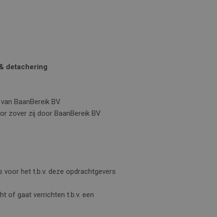
 & detachering
 van BaanBereik BV.
or zover zij door BaanBereik BV
s voor het t.b.v. deze opdrachtgevers
 of gaat verrichten t.b.v. een