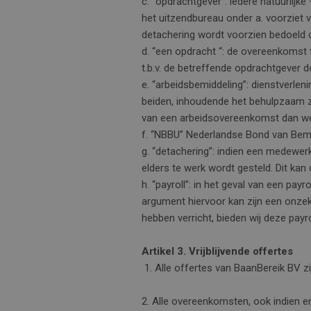
c. ”opdrachtgever”: iedere natuurlij
het uitzendbureau onder a. voorziet v
detachering wordt voorzien bedoeld 
d. “een opdracht “: de overeenkomst 
t.b.v. de betreffende opdrachtgever
e. “arbeidsbemiddeling”: dienstverle
beiden, inhoudende het behulpzaam zi
van een arbeidsovereenkomst dan we
f. “NBBU” Nederlandse Bond van Bem
g. “detachering”: indien een medewer
elders te werk wordt gesteld. Dit kan 
h. “payroll”: in het geval van een pay
argument hiervoor kan zijn een onzek
hebben verricht, bieden wij deze payro
Artikel 3. Vrijblijvende offertes
1. Alle offertes van BaanBereik BV zij
2. Alle overeenkomsten, ook indien e