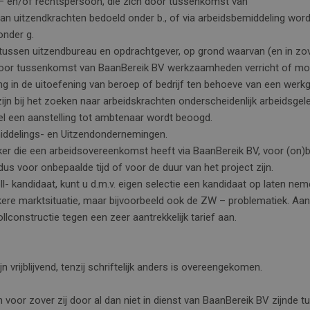
ke – en/of rechtspersoon, die zich door tussenkomst van
an uitzendkrachten bedoeld onder b., of via arbeidsbemiddeling wordt
onder g.
tussen uitzendbureau en opdrachtgever, op grond waarvan (en in zov
 door tussenkomst van BaanBereik BV werkzaamheden verricht of moe
ning in de uitoefening van beroep of bedrijf ten behoeve van een wer
jn bij het zoeken naar arbeidskrachten onderscheidenlijk arbeidsge
l een aanstelling tot ambtenaar wordt beoogd.
iddelings- en Uitzendondernemingen.
ker die een arbeidsovereenkomst heeft via BaanBereik BV, voor (on)b
dus voor onbepaalde tijd of voor de duur van het project zijn.
roll- kandidaat, kunt u d.m.v. eigen selectie een kandidaat op laten ne
ere marktsituatie, maar bijvoorbeeld ook de ZW – problematiek. Aang
llconstructie tegen een zeer aantrekkelijk tarief aan.
n vrijblijvend, tenzij schriftelijk anders is overeengekomen.
n voor zover zij door al dan niet in dienst van BaanBereik BV zijnde