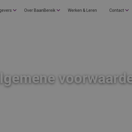
gevers
Over BaanBereik
Werken & Leren
Contact
lgemene voorwaard