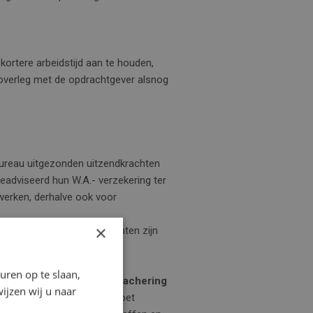
kortere arbeidstijd aan te houden,
 overleg met de opdrachtgever alsnog
dbureau uitgezonden uitzendkrachten
adviseerd hun W.A.- verzekering ter
t werken, derhalve ook voor
×
au uitgezonden uitzendkrachten zijn
dere derde dan ook.
ren op te slaan,
zake van uitzendbureau/detachering
ijzen wij u naar
en waarmee hij de arbeid doet