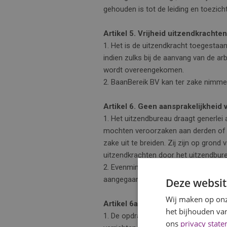
gehouden is tot de leiding en toezicht
Artikel 5. Vrijheid uitzendkrachten
1. Het is de uitzendkracht toegestaan
indien zulks bij de aanvang van de 
wordt overeengekomen.
2. BaanBereik BV kan ter zake nimme
Artikel 6. Geen aansprakelijkheid
1. Het uitzendbureau draagt generlei
mochten veroorzaken aan derden of d
zake uit te breiden. Zij zijn op grond
uitzendkrachten door het uitzendbur
2. Evenmin is het uitzendbureau aans
aangegaan, of welke op andere wijze 
Deze websit
Wij maken op onz
Artikel 6a. Veiligheidsgarantie u
het bijhouden van
1. De opdrachtgever is tegenover het
ons
privacy stat