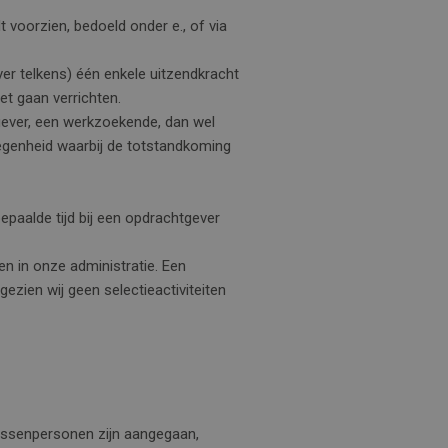
 voorzien, bedoeld onder e., of via
er telkens) één enkele uitzendkracht
t gaan verrichten.
kgever, een werkzoekende, dan wel
legenheid waarbij de totstandkoming
epaalde tijd bij een opdrachtgever
men in onze administratie. Een
ezien wij geen selectieactiviteiten
 tussenpersonen zijn aangegaan,