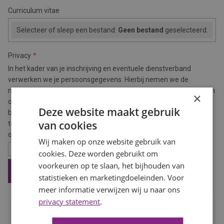
Curriculum vitae
Selecteer of sleep een bestand:
Geen bestand
geselecteerd.
Privacy
In het kader van je inschrijving en eventuele dienstverband
verwerken we je persoonsgegevens. Hierbij nemen we de
noodzakelijke zorgvuldigheid in acht. Meer hierover kun je lezen in
×
ons
privacystatement
. Om je actief naar werk te kunnen
Deze website maakt gebruik
bemiddelen willen we je toestemming vragen om deze gegevens
van cookies
te mogen verwerken en aan evt. derden, waaronder
opdrachtgevers, te verstrekken.
Wij maken op onze website gebruik van
Ik ga akkoord met bemiddeling door Baanbereik
cookies. Deze worden gebruikt om
voorkeuren op te slaan, het bijhouden van
VERSTUUR INSCHRIJVING
statistieken en marketingdoeleinden. Voor
meer informatie verwijzen wij u naar ons
privacy statement
.
Waarom BaanBereik?