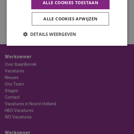
ALLE COOKIES TOESTAAN
Werk dat je leuk vindt, daar draait het om bij BaanBereik. Wij
helpen jou graag bij het vinden van de juiste baan.
ALLE COOKIES AFWIJZEN
BEKIJK ALLE VACATURES
DETAILS WEERGEVEN
Werknemer
Over BaanBereik
Vacatures
Nieuws
Ons Team
Stages
Contact
Vacatures in Noord-Holland
HBO Vacatures
WO Vacatures
Werkgever