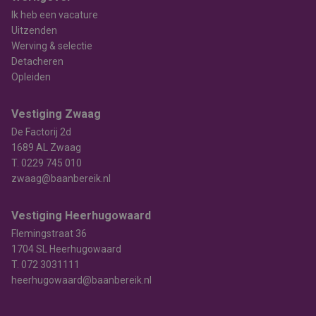
Ik heb een vacature
Uitzenden
Werving & selectie
Detacheren
Opleiden
Vestiging Zwaag
De Factorij 2d
1689 AL Zwaag
T.
0229 745 010
zwaag@baanbereik.nl
Vestiging Heerhugowaard
Flemingstraat 36
1704 SL Heerhugowaard
T.
072 3031111
heerhugowaard@baanbereik.nl