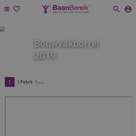
Menu
Bouwvakborrel
2019
Foto's