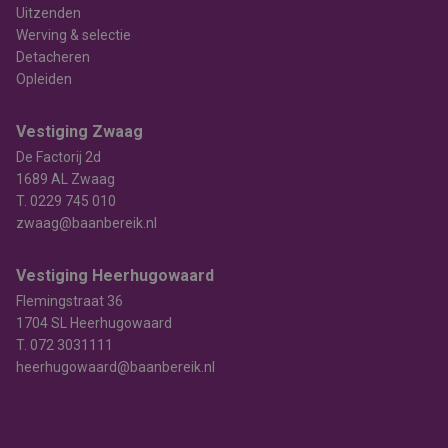
Uitzenden
Werving & selectie
Detacheren
Opleiden
Vestiging Zwaag
De Factorij 2d
1689 AL Zwaag
T.
0229 745 010
zwaag@baanbereik.nl
Vestiging Heerhugowaard
Flemingstraat 36
1704 SL Heerhugowaard
T.
072 3031111
heerhugowaard@baanbereik.nl