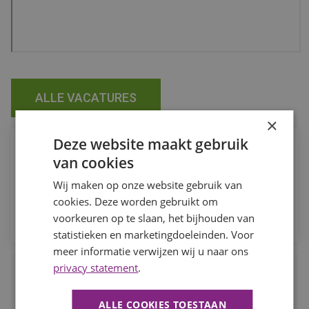
ALLE VACATURES
×
Deze website maakt gebruik
Job Alert
van cookies
Ontvang de laatste vacatures in jouw vakgebied direct in je
Wij maken op onze website gebruik van
mailbox.
cookies. Deze worden gebruikt om
MELD JE AAN
voorkeuren op te slaan, het bijhouden van
statistieken en marketingdoeleinden. Voor
meer informatie verwijzen wij u naar ons
privacy statement
.
Waarom BaanBereik?
Werk dat je leuk vindt, daar draait het om bij BaanBereik. Wij
ALLE COOKIES TOESTAAN