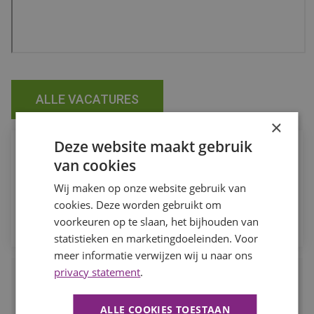
ALLE VACATURES
×
Deze website maakt gebruik
Job Alert
van cookies
Ontvang de laatste vacatures in jouw vakgebied direct in je
Wij maken op onze website gebruik van
mailbox.
cookies. Deze worden gebruikt om
MELD JE AAN
voorkeuren op te slaan, het bijhouden van
statistieken en marketingdoeleinden. Voor
meer informatie verwijzen wij u naar ons
privacy statement
.
Waarom BaanBereik?
Werk dat je leuk vindt, daar draait het om bij BaanBereik. Wij
ALLE COOKIES TOESTAAN