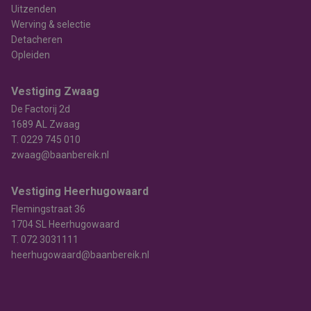
Uitzenden
Werving & selectie
Detacheren
Opleiden
Vestiging Zwaag
De Factorij 2d
1689 AL Zwaag
T.
0229 745 010
zwaag@baanbereik.nl
Vestiging Heerhugowaard
Flemingstraat 36
1704 SL Heerhugowaard
T.
072 3031111
heerhugowaard@baanbereik.nl