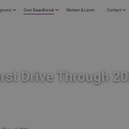
gevers
Over BaanBereik
Werken & Leren
Contact
rst Drive Through 2