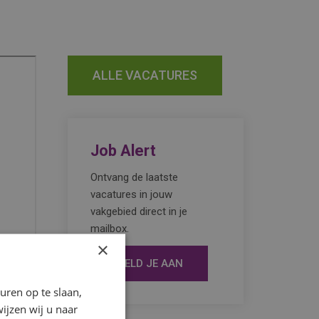
ALLE VACATURES
Job Alert
Ontvang de laatste
vacatures in jouw
vakgebied direct in je
mailbox.
×
MELD JE AAN
ren op te slaan,
ijzen wij u naar