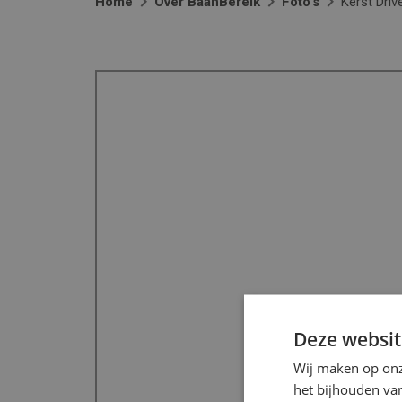
Home
Over BaanBereik
Foto's
Kerst Dri
Deze websit
Wij maken op onz
het bijhouden van