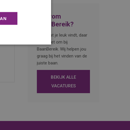
Waarom
AAN
BaanBereik?
Werk dat je leuk vindt, daar
draait het om bij
BaanBereik. Wij helpen jou
graag bij het vinden van de
juiste baan.
BEKIJK ALLE
VACATURES