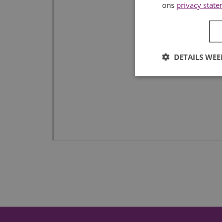
ons
privacy stat
DETAILS WE