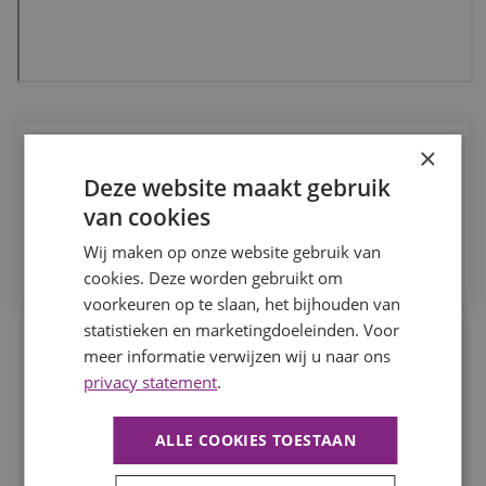
×
Job Alert
Deze website maakt gebruik
Ontvang de laatste vacatures in jouw vakgebied direct in je
van cookies
mailbox.
Wij maken op onze website gebruik van
MELD JE AAN
cookies. Deze worden gebruikt om
voorkeuren op te slaan, het bijhouden van
statistieken en marketingdoeleinden. Voor
Waarom BaanBereik?
meer informatie verwijzen wij u naar ons
privacy statement
.
Werk dat je leuk vindt, daar draait het om bij BaanBereik. Wij
helpen jou graag bij het vinden van de juiste baan.
ALLE COOKIES TOESTAAN
BEKIJK ALLE VACATURES