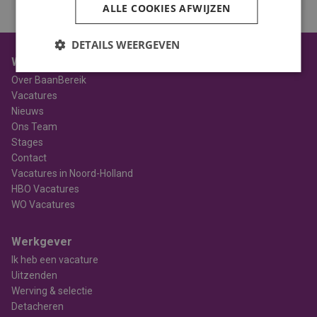
ALLE COOKIES AFWIJZEN
DETAILS WEERGEVEN
Werknemer
Over BaanBereik
Vacatures
Nieuws
Ons Team
Stages
Contact
Vacatures in Noord-Holland
HBO Vacatures
WO Vacatures
Werkgever
Ik heb een vacature
Uitzenden
Werving & selectie
Detacheren