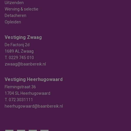
Uitzenden
Werving & selectie
Detacheren
Opleiden
Vestiging Zwaag
De Factorij 2d
1689 AL Zwaag
T.
0229 745 010
zwaag@baanbereik.nl
Vestiging Heerhugowaard
Flemingstraat 36
1704 SL Heerhugowaard
T.
072 3031111
heerhugowaard@baanbereik.nl