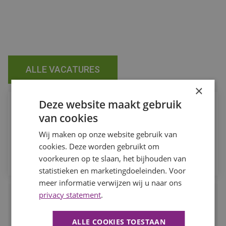
ALLE VACATURES
×
Deze website maakt gebruik
Job Alert
van cookies
Ontvang de laatste vacatures in jouw vakgebied direct in je
mailbox.
Wij maken op onze website gebruik van
cookies. Deze worden gebruikt om
MELD JE AAN
voorkeuren op te slaan, het bijhouden van
statistieken en marketingdoeleinden. Voor
meer informatie verwijzen wij u naar ons
privacy statement
.
Waarom BaanBereik?
Werk dat je leuk vindt, daar draait het om bij BaanBereik. Wij
ALLE COOKIES TOESTAAN
helpen jou graag bij het vinden van de juiste baan.