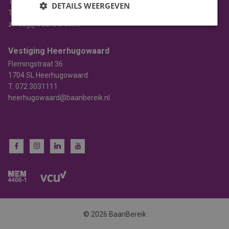
1689 AL Zwaag
DETAILS WEERGEVEN
T.
0229 745 010
zwaag@baanbereik.nl
Vestiging Heerhugowaard
Flemingstraat 36
1704 SL Heerhugowaard
T.
072 3031111
heerhugowaard@baanbereik.nl
© 2026 BaanBereik