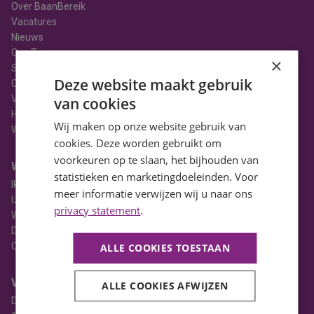
Over BaanBereik
Vacatures
Nieuws
Ons Team
×
Stages
Deze website maakt gebruik
Contact
Vacatures in Noord-Holland
van cookies
HBO Vacatures
Wij maken op onze website gebruik van
WO Vacatures
cookies. Deze worden gebruikt om
voorkeuren op te slaan, het bijhouden van
Werkgever
statistieken en marketingdoeleinden. Voor
Ik heb een vacature
meer informatie verwijzen wij u naar ons
Uitzenden
privacy statement
.
Werving & selectie
Detacheren
Opleiden
ALLE COOKIES TOESTAAN
Vestiging Zwaag
ALLE COOKIES AFWIJZEN
De Factorij 2d