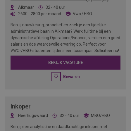
Alkmaar
32 - 40 uur
2600
-
2800
per maand
Vwo
HBO
Ben jij nauwkeurig, proactief en zoek je een tijdelijke
administratieve baan in Alkmaar? Werk fulltime bij een
dynamische afdeling Operations/Finance, verdien een goed
salaris en doe waardevolle ervaring op. Perfect voor
VWO-/HBO-studenten tijdens een tussenjaar. Solliciteer nu!
BEKIJK VACATURE
Bewaren
Inkoper
Heerhugowaard
32 - 40 uur
MBO/HBO
Ben jij een analytische en daadkrachtige inkoper met