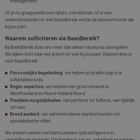
management
Of je nu graag werkt met cijfers, met klanten, of in een
ondersteunende rol: met BaanBereik vind je de kantoorfunctie die
bij jou past.
Waarom solliciteren via BaanBereik?
Bij BaanBereik doen we meer dan alleen vacatures doorspelen.
We kijken écht naar wie jij bent en wat bij jou past. Daarom kies je
voor BaanBereik:
Persoonlijke begeleiding:
we helpen je bij elke stap in je
sollicitatieproces
Regio-expertise:
we hebben een groot netwerk in
Westfriesland en Noord-Holland Noord
Flexibele mogelijkheden:
van parttime tot fulltime, van tijdelijk
tot vast
Breed aanbod:
van administratieve startersfuncties tot
specialistische rollen
We werken samen met betrouwbare opdrachtgevers in
verschillende sectoren. Dat betekent: keuze, zekerheid en kansen.