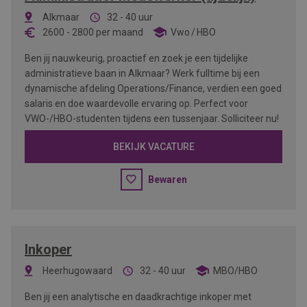
Alkmaar
32 - 40 uur
2600
-
2800
per maand
Vwo
HBO
Ben jij nauwkeurig, proactief en zoek je een tijdelijke
administratieve baan in Alkmaar? Werk fulltime bij een
dynamische afdeling Operations/Finance, verdien een goed
salaris en doe waardevolle ervaring op. Perfect voor
VWO-/HBO-studenten tijdens een tussenjaar. Solliciteer nu!
BEKIJK VACATURE
Bewaren
Inkoper
Heerhugowaard
32 - 40 uur
MBO/HBO
Ben jij een analytische en daadkrachtige inkoper met