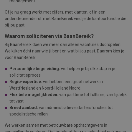
management
Of je nu graag werkt met cijfers, met klanten, of in een
ondersteunende rol: met BaanBereik vind je de kantoorfunctie die
bij jou past.
Waarom solliciteren via BaanBereik?
Bij BaanBereik doen we meer dan alleen vacatures doorspelen.
We kijken écht naar wie jij bent en wat bij jou past. Daarom kies je
voor BaanBereik:
Persoonlijke begeleiding:
we helpen je bij elke stap in je
sollicitatieproces
Regio-expertise:
we hebben een groot netwerk in
Westfriesland en Noord-Holland Noord
Flexibele mogelijkheden:
van parttime tot fulltime, van tijdelijk
tot vast
Breed aanbod:
van administratieve startersfuncties tot
specialistische rollen
We werken samen met betrouwbare opdrachtgevers in
verschillende sectoren. Dat betekent: keuze, zekerheid en kansen.