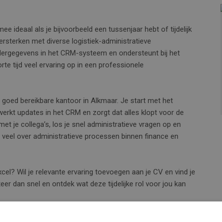
rmee ideaal als je bijvoorbeeld een tussenjaar hebt of tijdelijk
rsterken met diverse logistiek-administratieve
dergegevens in het CRM-systeem en ondersteunt bij het
rte tijd veel ervaring op in een professionele
goed bereikbare kantoor in Alkmaar. Je start met het
rwerkt updates in het CRM en zorgt dat alles klopt voor de
et je collega’s, los je snel administratieve vragen op en
 veel over administratieve processen binnen finance en
cel? Wil je relevante ervaring toevoegen aan je CV en vind je
er dan snel en ontdek wat deze tijdelijke rol voor jou kan