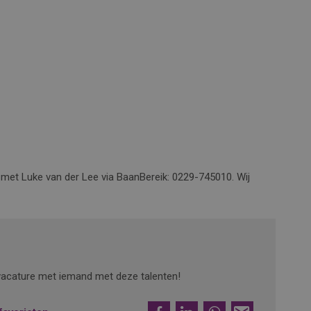
 met Luke van der Lee via BaanBereik: 0229-745010. Wij
e vacature met iemand met deze talenten!
Facebook
LinkedIn
WhatsApp
E-