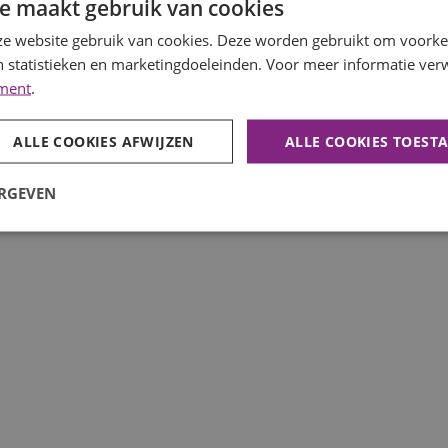
e maakt gebruik van cookies
nisatie in de regio Alkmaar. Het bedrijf kenmerkt zich door
e website gebruik van cookies. Deze worden gebruikt om voorkeu
ken team waar samenwerken centraal staat. Je krijgt de
 statistieken en marketingdoeleinden. Voor meer informatie verw
 het succes van de afdeling.
ement
.
ALLE COOKIES AFWIJZEN
ALLE COOKIES TOEST
ussenjaar)
ERGEVEN