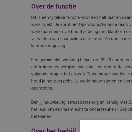
Over de functie
Dit is een tijdelijke functie voor een half jaar en daa
werk zoekt. Je komt het Operations/Finance team ve
werkzaamheden. Je houdt je bezig met klant- en or
verwerken van financiële overzichten. Zo doe je in ko
kantooromgeving.
Een gemiddelde werkdag begint om 09:00 uur op het 
controleren en verrijken van klant- en orderdata, ve
volgende stap in het proces. Tussendoor overleg je m
houd je het overzicht. Je werkt nauw samen en leert
operations.
Ben jij nauwkeurig, stressbestendig en handig met Ex
het leuk om een team écht te ondersteunen? Sollicite
betekenen!
Over het bedrijf