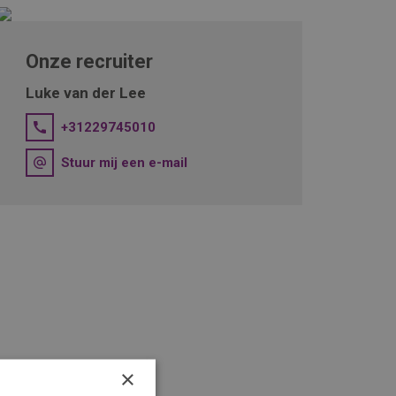
Onze recruiter
Luke van der Lee
+31229745010
Stuur mij een e-mail
×