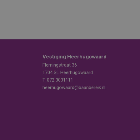
Vestiging Heerhugowaard
Flemingstraat 36
1704 SL Heerhugowaard
T.
072 3031111
heerhugowaard@baanbereik.nl