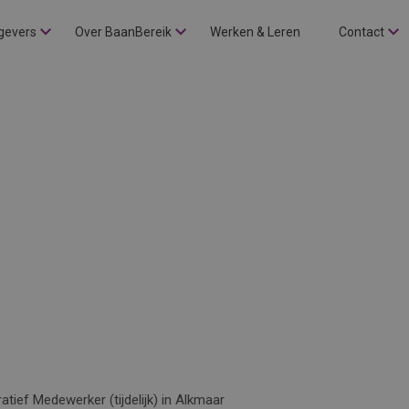
gevers
Over BaanBereik
Werken & Leren
Contact
atief Medewerker (tijdelijk) in Alkmaar