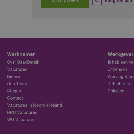
SOLLICITEER
Voeg toe aan 
Werknemer
Werkgever
Over BaanBereik
Ik heb een va
Vacatures
Uitzenden
Nieuws
Werving & sel
Ons Team
Detacheren
Stages
Opleiden
Contact
Vacatures in Noord-Holland
HBO Vacatures
WO Vacatures