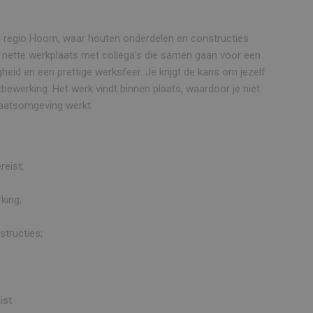
e regio Hoorn, waar houten onderdelen en constructies
nette werkplaats met collega’s die samen gaan voor een
gheid en een prettige werksfeer. Je krijgt de kans om jezelf
ewerking. Het werk vindt binnen plaats, waardoor je niet
laatsomgeving werkt.
reist;
king;
structies;
ist.