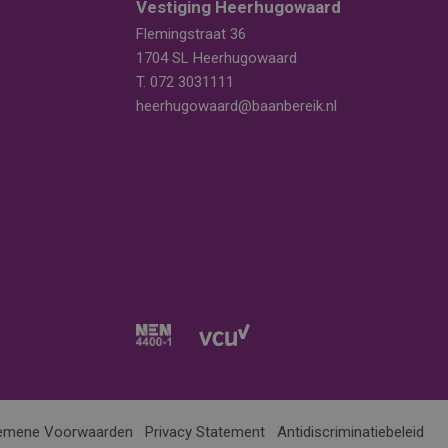
Vestiging Heerhugowaard
Flemingstraat 36
1704 SL Heerhugowaard
T.
072 3031111
heerhugowaard@baanbereik.nl
emene Voorwaarden
Privacy Statement
Antidiscriminatiebeleid