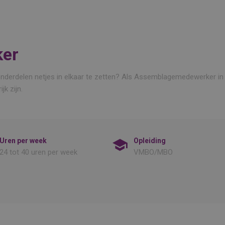
er
m onderdelen netjes in elkaar te zetten? Als Assemblagemedewerker i
jk zijn.
Uren per week
Opleiding
24 tot 40 uren per week
VMBO/MBO