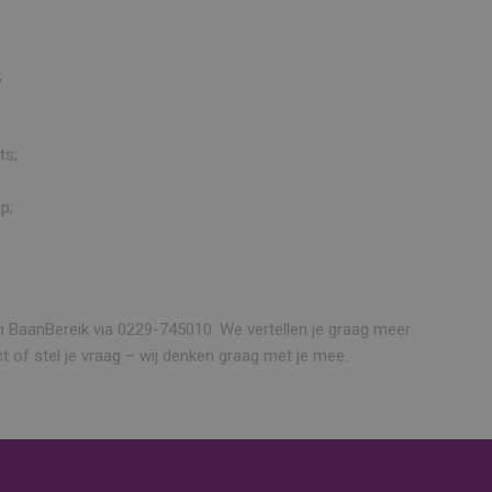
;
ts;
p;
BaanBereik via 0229-745010. We vertellen je graag meer
ct of stel je vraag – wij denken graag met je mee.