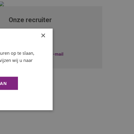
Onze recruiter
Koen Hensgens
×
+31229745010
ren op te slaan,
Stuur mij een e-mail
ijzen wij u naar
AAN