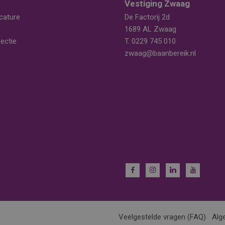
Vestiging Zwaag
cature
De Factorij 2d
1689 AL Zwaag
ectie
T.
0229 745 010
zwaag@baanbereik.nl
Veelgestelde vragen (FAQ)
Alg