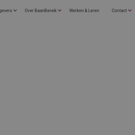
gevers
Over BaanBereik
Werken & Leren
Contact