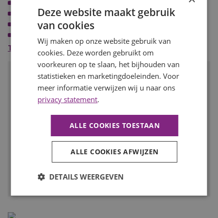
Een goed salaris;
Deze website maakt gebruik
Goede secundaire voorwaarden;
van cookies
Een dynamisch bedrijf in de landelijke westfriese omgeving;
Verschillende mogelijkheden tot opleiding en ontwikkeling.
Wij maken op onze website gebruik van
Toon meer
cookies. Deze worden gebruikt om
voorkeuren op te slaan, het bijhouden van
Spreekt deze baan je aan?
statistieken en marketingdoeleinden. Voor
meer informatie verwijzen wij u naar ons
Solliciteer dan snel op deze functie of deel de vacature met
privacy statement
.
iemand met deze talenten!
SOLLICITEER
ALLE COOKIES TOESTAAN
Voeg toe aan favorieten
ALLE COOKIES AFWIJZEN
Facebook
LinkedIn
WhatsApp
E-
DETAILS WEERGEVEN
mail