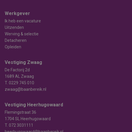
Werkgever
Ik heb een vacature
Uitzenden
Werving & selectie
Detacheren
Opleiden
Vestiging Zwaag
De Factorij 2d
1689 AL Zwaag
T.
0229 745 010
zwaag@baanbereik.nl
Vestiging Heerhugowaard
Flemingstraat 36
1704 SL Heerhugowaard
T.
072 3031111
heerhugowaard@baanbereik.nl