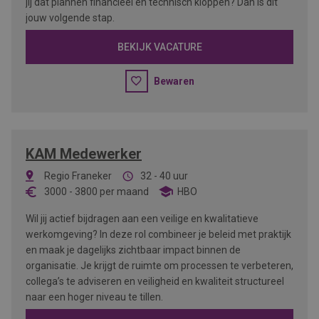
jij dat plannen financieel én technisch kloppen? Dan is dit
jouw volgende stap.
BEKIJK VACATURE
Bewaren
KAM Medewerker
Regio Franeker
32 - 40 uur
3000
-
3800
per maand
HBO
Wil jij actief bijdragen aan een veilige en kwalitatieve
werkomgeving? In deze rol combineer je beleid met praktijk
en maak je dagelijks zichtbaar impact binnen de
organisatie. Je krijgt de ruimte om processen te verbeteren,
collega’s te adviseren en veiligheid en kwaliteit structureel
naar een hoger niveau te tillen.