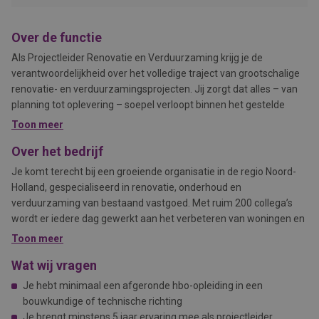
Over de functie
Als Projectleider Renovatie en Verduurzaming krijg je de
verantwoordelijkheid over het volledige traject van grootschalige
renovatie- en verduurzamingsprojecten. Jij zorgt dat alles – van
planning tot oplevering – soepel verloopt binnen het gestelde
budget, de strakke deadlines en de hoge kwaliteitsnormen. Je
Toon meer
bent de schakel tussen opdrachtgevers, bewoners, en het
Over het bedrijf
projectteam en behoudt altijd het overzicht.
Je komt terecht bij een groeiende organisatie in de regio Noord-
Holland, gespecialiseerd in renovatie, onderhoud en
verduurzaming van bestaand vastgoed. Met ruim 200 collega’s
wordt er iedere dag gewerkt aan het verbeteren van woningen en
gebouwen, altijd met het oog op de bewoner. De organisatie heeft
Toon meer
een open cultuur waarin samenwerking, kennis delen en
Wat wij vragen
duurzame relaties centraal staan. Er wordt veel geïnvesteerd in
de ontwikkeling van medewerkers en het continu verbeteren van
Je hebt minimaal een afgeronde hbo-opleiding in een
de dienstverlening. Hier krijg je de ruimte om actief mee te denken
bouwkundige of technische richting
over innovaties en verbeteringen.
Je brengt minstens 5 jaar ervaring mee als projectleider,