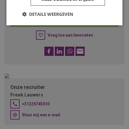
Solliciteer dan snel op deze functie of deel de vacature met
iemand met deze talenten!
DETAILS WEERGEVEN
SOLLICITEER
Voeg toe aan favorieten
Facebook
LinkedIn
WhatsApp
E-
mail
Onze recruiter
Freek Lauwers
+31229745010
Stuur mij een e-mail