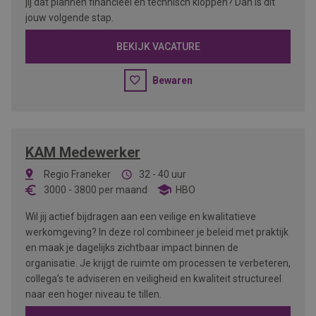
jij dat plannen financieel én technisch kloppen? Dan is dit
jouw volgende stap.
BEKIJK VACATURE
Bewaren
KAM Medewerker
Regio Franeker
32 - 40 uur
3000
-
3800
per maand
HBO
Wil jij actief bijdragen aan een veilige en kwalitatieve
werkomgeving? In deze rol combineer je beleid met praktijk
en maak je dagelijks zichtbaar impact binnen de
organisatie. Je krijgt de ruimte om processen te verbeteren,
collega’s te adviseren en veiligheid en kwaliteit structureel
naar een hoger niveau te tillen.