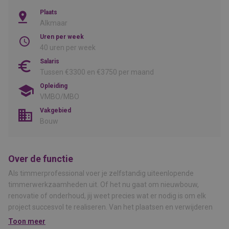
Plaats
Alkmaar
Uren per week
40 uren per week
Salaris
Tussen €3300 en €3750 per maand
Opleiding
VMBO/MBO
Vakgebied
Bouw
Over de functie
Als timmerprofessional voer je zelfstandig uiteenlopende
timmerwerkzaamheden uit. Of het nu gaat om nieuwbouw,
renovatie of onderhoud, jij weet precies wat er nodig is om elk
project succesvol te realiseren. Van het plaatsen en verwijderen
van bekistingen tot het aanbrengen van beveiligingen en het
Toon meer