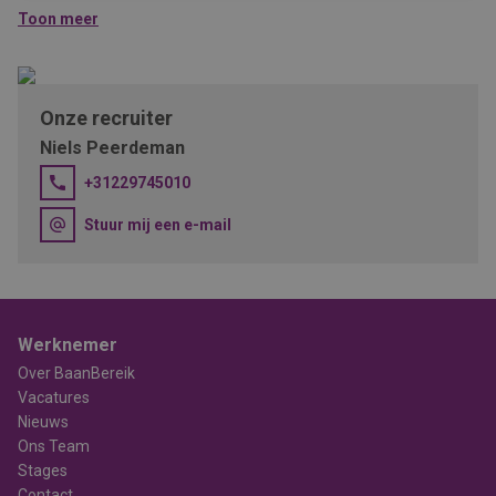
Mogelijkheden voor groei en ontwikkeling;
Toon meer
Een organisatie die duurzaamheid en innovatie hoog in het
vaandel heeft.
Onze recruiter
Niels Peerdeman
+31229745010
Stuur mij een e-mail
Werknemer
Over BaanBereik
Vacatures
Nieuws
Ons Team
Stages
Contact