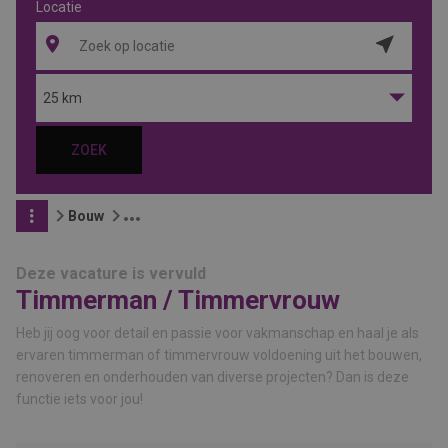
Locatie
Locatie
ophalen
25 km
ZOEK
Bouw
Deze vacature is vervuld
Timmerman / Timmervrouw
Heb jij oog voor detail en passie voor vakmanschap en haal je als
ervaren timmerman of timmervrouw voldoening uit het bouwen,
renoveren en onderhouden van diverse projecten? Dan is deze
functie iets voor jou!