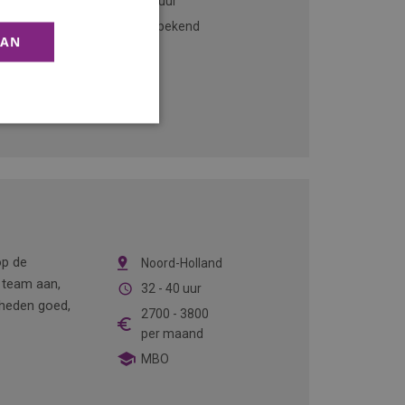
40 uur
emen. Je werkt
Onbekend
carrière in een
AAN
op de
Noord-Holland
 team aan,
32 - 40 uur
mheden goed,
2700
-
3800
per maand
MBO