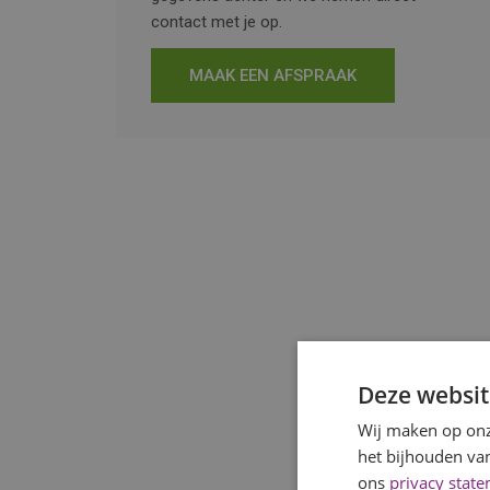
contact met je op.
MAAK EEN AFSPRAAK
Deze websit
Wij maken op onz
het bijhouden van
ons
privacy stat