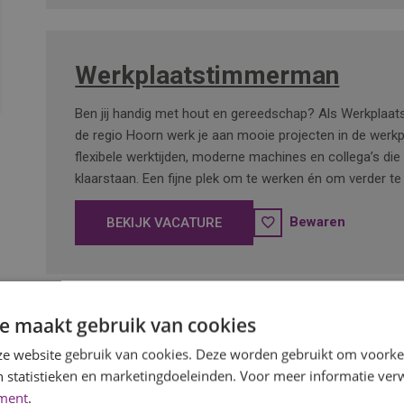
Werkplaatstimmerman
Ben jij handig met hout en gereedschap? Als Werkplaa
de regio Hoorn werk je aan mooie projecten in de werkpl
flexibele werktijden, moderne machines en collega’s die
klaarstaan. Een fijne plek om te werken én om verder te
Bewaren
BEKIJK VACATURE
e maakt gebruik van cookies
Hulpmonteur Duurzame Insta
e website gebruik van cookies. Deze worden gebruikt om voorkeu
 statistieken en marketingdoeleinden. Voor meer informatie verw
Ben jij technisch aangelegd en wil je alles leren over d
ement
.
energie? Ga aan de slag als hulpmonteur en ondersteun 