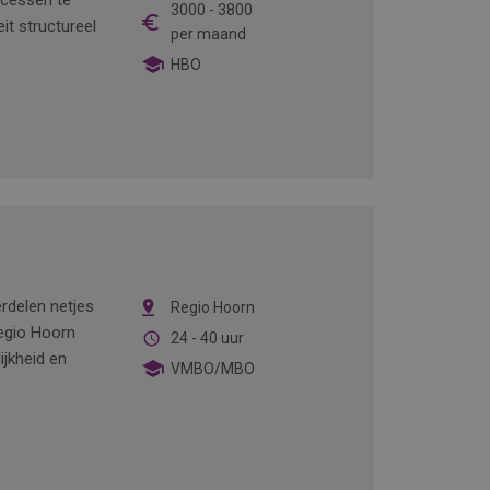
ocessen te
3000
-
3800
eit structureel
per maand
HBO
erdelen netjes
Regio Hoorn
regio Hoorn
24 - 40 uur
ijkheid en
VMBO/MBO