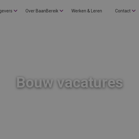
gevers
Over BaanBereik
Werken & Leren
Contact
Bouw vacatures