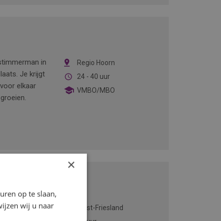
tstimmerman in
Regio Hoorn
aats. Je krijgt
24 - 40 uur
 voor elkaar
VMBO/MBO
 groeien.
×
llaties
ren op te slaan,
ijzen wij u naar
uurzame
West-Friesland
bij het