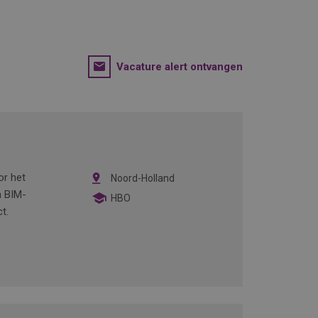
Vacature alert ontvangen
or het
Noord-Holland
n BIM-
HBO
ct.