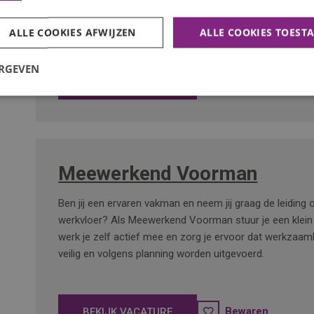
installeren van zonnepanelen, laadpalen en batterijsyst
mee op projecten, leert in de praktijk en bouwt aan een 
ALLE COOKIES AFWIJZEN
ALLE COOKIES TOEST
groeiende branche.
ERGEVEN
Bewaren
BEKIJK VACATURE
Meewerkend Voorman
Ben jij een ervaren vakman en neem jij graag de leiding 
werkvloer? Als Meewerkend Voorman stuur je een klein
werk je zelf actief mee en zorg je ervoor dat werkzaa
veilig en volgens planning worden uitgevoerd.
Bewaren
BEKIJK VACATURE