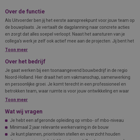
Over de functie
Als Uitvoerder ben jij het eerste aanspreekpunt voor jouw team op
de bouwplaats. Je vertaalt de dagplanning naar concrete acties
en zorgt dat alles soepel verloopt. Naast het aansturen van je
collega's werk je zelf ook actief mee aan de projecten. Jij bent het
rolmodel: oplossingsgericht, motiverend en altijd gericht op
Toon meer
veiligheid en kwaliteit.
Over het bedrijf
Je gaat werken bij een toonaangevend bouwbedrijf in de regio
Noord-Holland. Hier draait het om vakmanschap, samenwerking
en persoonlijke groei. Je komt terecht in een professioneel en
betrokken team, waar ruimte is voor jouw ontwikkeling en waar
iedere medewerker telt. De organisatie investeert in een prettige
Toon meer
werksfeer, veiligheid en moderne middelen. Samen bouwen jullie
Wat wij vragen
aan duurzame projecten waar je trots op kunt zijn.
Je hebt een afgeronde opleiding op vmbo- of mbo-niveau
Minimaal 2 jaar relevante werkervaring in de bouw
Je kunt plannen, prioriteiten stellen en overzicht houden