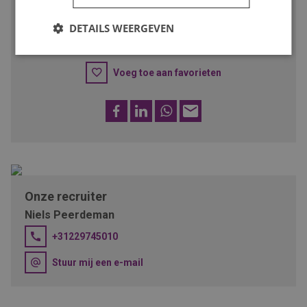
iemand met deze talenten!
DETAILS WEERGEVEN
SOLLICITEER
Voeg toe aan favorieten
Facebook
LinkedIn
WhatsApp
E-
mail
Onze recruiter
Niels Peerdeman
+31229745010
Stuur mij een e-mail