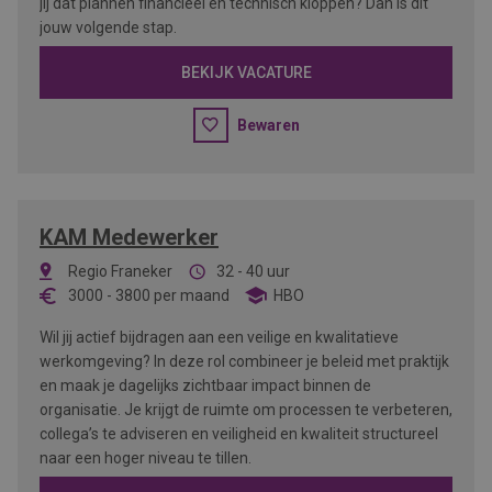
jij dat plannen financieel én technisch kloppen? Dan is dit
jouw volgende stap.
BEKIJK VACATURE
Bewaren
KAM Medewerker
Regio Franeker
32 - 40 uur
3000
-
3800
per maand
HBO
Wil jij actief bijdragen aan een veilige en kwalitatieve
werkomgeving? In deze rol combineer je beleid met praktijk
en maak je dagelijks zichtbaar impact binnen de
organisatie. Je krijgt de ruimte om processen te verbeteren,
collega’s te adviseren en veiligheid en kwaliteit structureel
naar een hoger niveau te tillen.