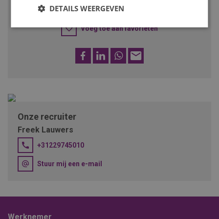
SOLLICITEER
DETAILS WEERGEVEN
Voeg toe aan favorieten
Facebook
LinkedIn
WhatsApp
E-
mail
Onze recruiter
Freek Lauwers
+31229745010
Stuur mij een e-mail
Werknemer