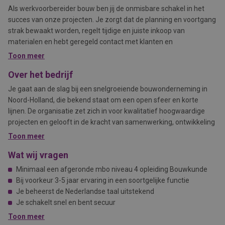
Als werkvoorbereider bouw ben jij de onmisbare schakel in het
succes van onze projecten. Je zorgt dat de planning en voortgang
strak bewaakt worden, regelt tijdige en juiste inkoop van
materialen en hebt geregeld contact met klanten en
onderaannemers. Je taken zijn afwisselend en je krijgt veel
Toon meer
verantwoordelijkheid om zaken soepel te laten verlopen.
Over het bedrijf
Je gaat aan de slag bij een snelgroeiende bouwonderneming in
Noord-Holland, die bekend staat om een open sfeer en korte
lijnen. De organisatie zet zich in voor kwalitatief hoogwaardige
projecten en gelooft in de kracht van samenwerking, ontwikkeling
en het bieden van kansen aan medewerkers. Hier krijg je ruimte
Toon meer
voor persoonlijke groei en kun je doorgroeien richting projectleider
Wat wij vragen
of senior werkvoorbereider. Je werkt in een betrokken team waar
hard werken en gezelligheid hand in hand gaan, met bijvoorbeeld
Minimaal een afgeronde mbo niveau 4 opleiding Bouwkunde
een vaste vrijdagmiddagborrel.
Bij voorkeur 3-5 jaar ervaring in een soortgelijke functie
Je beheerst de Nederlandse taal uitstekend
Je schakelt snel en bent secuur
Je bent technisch ingesteld
Toon meer
Je kunt goed zelfstandig én in teamverband werken