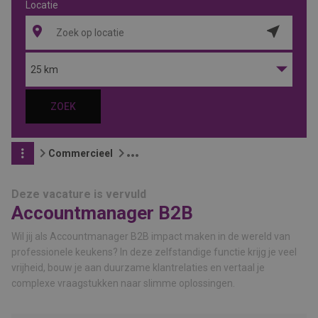
Locatie
Locatie
ophalen
25 km
ZOEK
Commercieel
Deze vacature is vervuld
Accountmanager B2B
Wil jij als Accountmanager B2B impact maken in de wereld van
professionele keukens? In deze zelfstandige functie krijg je veel
vrijheid, bouw je aan duurzame klantrelaties en vertaal je
complexe vraagstukken naar slimme oplossingen.