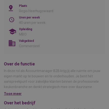
Plaats
Regio Heerhugowaard
Uren per week
40 uren per week
Opleiding
MBO
Vakgebied
Commercieel
Over de functie
In deze rol als Accountmanager B2B krijg jij alle ruimte om jouw
eigen markt op te bouwen en te onderhouden. Je bent hét
aanspreekpunt voor zakelijke klanten binnen de professionele
keukenbranche en denkt strategisch mee over duurzame
oplossingen die echt het verschil maken. Geen snelle deals, maar
Toon meer
langdurige trajecten waarin jouw commerciële inzicht en
Over het bedrijf
technische affiniteit samenkomen.