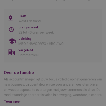
Plaats
West-Friesland
Uren per week
32 tot 40 uren per week
Opleiding
MBO / HAVO/VWO / HBO / WO
Vakgebied
Commercieel
Over de functie
Als accountmanager ligt jouw focus volledig op het genereren van
new business. Jij opent deuren die voor anderen gesloten blijven
en weet prospects te overtuigen met jouw commerciële drive. De
markt waarin je opereert is volop in beweging, waardoor je continu
schakelt tussen traditionele oplossingen en innovatieve,
Toon meer
duurzamere alternatieven.