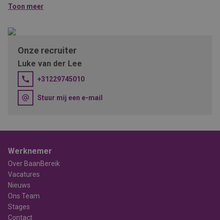
Marktconform salaris afgestemd op jouw ervaring;
Toon meer
Goede secundaire arbeidsvoorwaarden, waaronder
pensioenregeling;
Informele werksfeer met korte lijnen en ruimte voor initiatief.
Onze recruiter
Luke van der Lee
+31229745010
Stuur mij een e-mail
Werknemer
Over BaanBereik
Vacatures
Nieuws
Ons Team
Stages
Contact