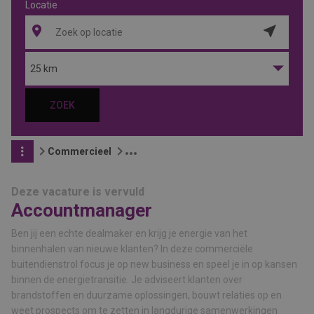
Locatie
Locatie
ophalen
25 km
ZOEK
Commercieel
Deze vacature is vervuld
Accountmanager
Ben jij een echte dealmaker en krijg je energie van het
binnenhalen van nieuwe klanten? In deze commerciële
buitendienstrol focus je op new business en speel je in op kansen
binnen de energietransitie. Je adviseert klanten over
brandstoffen en duurzame oplossingen, bouwt relaties op en
weet prospects om te zetten in langdurige samenwerkingen