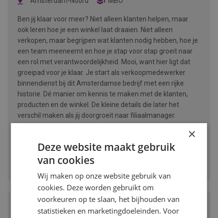
Amsterdam-Noord
MBO
Ben jij klaar voor meer? Niet alleen klanten helpen, maar
ook leren hoe je een winkel laat draaien. Niet alleen
verkopen, maar begrijpen wat klanten nodig hebben, hoe je
een team meeneemt en hoe je stap voor stap groeit naar
een rol met verantwoordelijkheid. Mooi, want hier ligt dat
groeipad voor je klaar. Je start als verkoopmedewerker
binnendienst bij dit Amsterdamse bedrijf met een rijke
historie. Dé manier om kennis te maken met de klanten,
producten en de winkel. De kleine details die later het
verschil maken als jij doorgroeit naar filiaalmanager.
×
BEKIJK VACATURE
Deze website maakt gebruik
van cookies
Bewaren
Wij maken op onze website gebruik van
cookies. Deze worden gebruikt om
voorkeuren op te slaan, het bijhouden van
Accountmanager Recruitment bij
statistieken en marketingdoeleinden. Voor