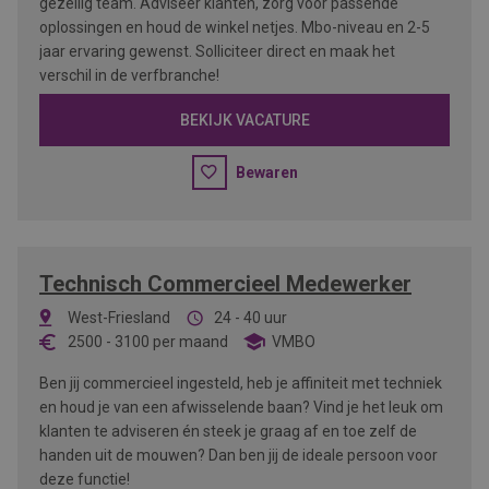
gezellig team. Adviseer klanten, zorg voor passende
oplossingen en houd de winkel netjes. Mbo-niveau en 2-5
jaar ervaring gewenst. Solliciteer direct en maak het
verschil in de verfbranche!
BEKIJK VACATURE
Bewaren
Technisch Commercieel Medewerker
West-Friesland
24 - 40 uur
2500
-
3100
per maand
VMBO
Ben jij commercieel ingesteld, heb je affiniteit met techniek
en houd je van een afwisselende baan? Vind je het leuk om
klanten te adviseren én steek je graag af en toe zelf de
handen uit de mouwen? Dan ben jij de ideale persoon voor
deze functie!