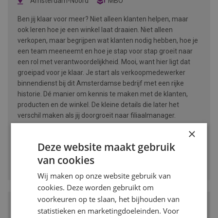
Amsterdam-Noord
MBO
Ben jij klaar voor meer? Niet alleen klanten helpen, maar
ook leren hoe je een winkel laat draaien. Niet alleen
verkopen, maar begrijpen wat klanten nodig hebben, hoe je
een team meeneemt en hoe je stap voor stap groeit naar
een rol met verantwoordelijkheid. Mooi, want hier ligt dat
groeipad voor je klaar. Je start als verkoopmedewerker
binnendienst bij dit Amsterdamse bedrijf met een rijke
historie. Dé manier om kennis te maken met de klanten,
producten en de winkel. De kleine details die later het
verschil maken als jij doorgroeit naar filiaalmanager.
×
BEKIJK VACATURE
Deze website maakt gebruik
van cookies
Bewaren
Wij maken op onze website gebruik van
cookies. Deze worden gebruikt om
voorkeuren op te slaan, het bijhouden van
Accountmanager Recruitment bij
statistieken en marketingdoeleinden. Voor