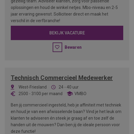
gezellig team. Adviseer klanten, zorg voor passende
oplossingen en houd de winkel netjes. Mbo-niveau en 2-5
jaar ervaring gewenst. Solliciteer direct en maak het
verschil in de verfbranche!
BEKIJK VACATURE
Bewaren
Technisch Commercieel Medewerker
West-Friesland
24 - 40 uur
2500
-
3100
per maand
VMBO
Ben jij commercieel ingesteld, heb je affiniteit met techniek
en houd je van een afwisselende baan? Vind je het leuk om
klanten te adviseren én steek je graag af en toe zelf de
handen uit de mouwen? Dan ben jij de ideale persoon voor
deze functie!