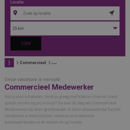
Locatie
Locatie
ophalen
25 km
ZOEK
Commercieel
Deze vacature is vervuld
Commercieel Medewerker
Kun jij snel schakelen, denk je graag met klanten mee en staat
goede service bij jou voorop? Ga aan de slag als Commercieel
Medewerker bij deze groothandel. In deze afwisselende functie
combineer je klantcontact, verkoop en praktische
werkzaamheden in de winkel en op locatie.