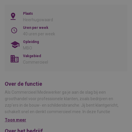
Plaats
Heerhugowaard
Uren per week
40 uren per week
Opleiding
MBO
Vakgebied
Commercieel
Over de functie
Als Commercieel Medewerker ga je aan de slag bij een
groothandel voor professionele klanten, zoals bedrijven en
zzp’ers in de bouw- en schildersbranche. Jij bent klantgericht,
schakelt snel en denkt commercieel mee. In deze functie
combineer je klantcontact, verkoop en praktische
Toon meer
werkzaamheden in de winkel en op locatie.
Over het bedrijf