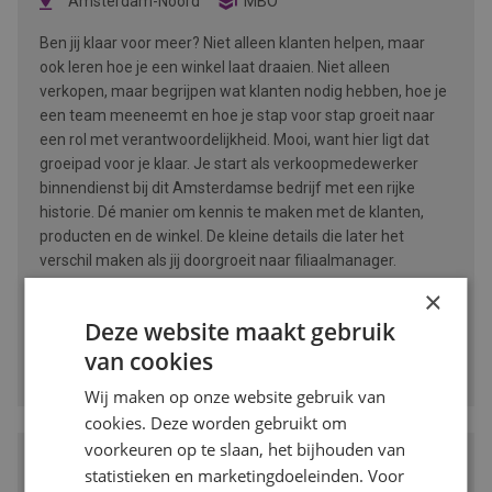
Amsterdam-Noord
MBO
Ben jij klaar voor meer? Niet alleen klanten helpen, maar
ook leren hoe je een winkel laat draaien. Niet alleen
verkopen, maar begrijpen wat klanten nodig hebben, hoe je
een team meeneemt en hoe je stap voor stap groeit naar
een rol met verantwoordelijkheid. Mooi, want hier ligt dat
groeipad voor je klaar. Je start als verkoopmedewerker
binnendienst bij dit Amsterdamse bedrijf met een rijke
historie. Dé manier om kennis te maken met de klanten,
producten en de winkel. De kleine details die later het
verschil maken als jij doorgroeit naar filiaalmanager.
×
BEKIJK VACATURE
Deze website maakt gebruik
van cookies
Bewaren
Wij maken op onze website gebruik van
cookies. Deze worden gebruikt om
voorkeuren op te slaan, het bijhouden van
Accountmanager Recruitment bij
statistieken en marketingdoeleinden. Voor