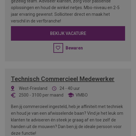
gezellig team. Adviseer klanten, zorg voor passende
oplossingen en houd de winkel netjes. Mbo-niveau en 2-5
jaar ervaring gewenst. Solliciteer direct en maak het
verschil in de verfbranche!
BEKIJK VACATURE
Bewaren
Technisch Commercieel Medewerker
West-Friesland
24 - 40 uur
2500
-
3100
per maand
VMBO
Ben jij commercieel ingesteld, heb je affiniteit met techniek
en houd je van een afwisselende baan? Vind je het leuk om
klanten te adviseren én steek je graag af en toe zelf de
handen uit de mouwen? Dan ben jij de ideale persoon voor
deze functie!