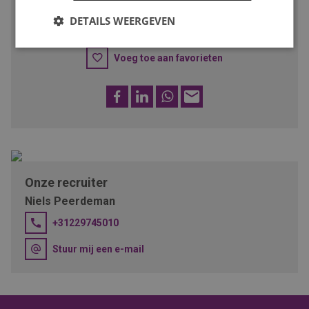
DETAILS WEERGEVEN
SOLLICITEER
Voeg toe aan favorieten
Facebook
LinkedIn
WhatsApp
E-
mail
Onze recruiter
Niels Peerdeman
+31229745010
Stuur mij een e-mail