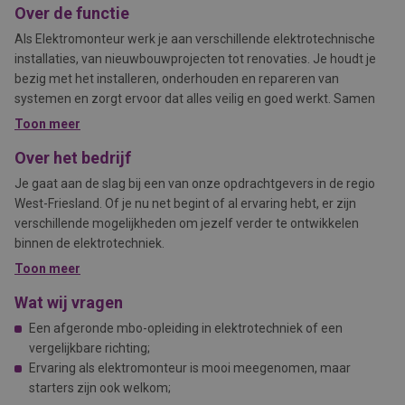
Over de functie
Als Elektromonteur werk je aan verschillende elektrotechnische
installaties, van nieuwbouwprojecten tot renovaties. Je houdt je
bezig met het installeren, onderhouden en repareren van
systemen en zorgt ervoor dat alles veilig en goed werkt. Samen
met je collega’s lever je vakwerk en denk je mee over praktische
Toon meer
oplossingen.
Over het bedrijf
Je gaat aan de slag bij een van onze opdrachtgevers in de regio
West-Friesland. Of je nu net begint of al ervaring hebt, er zijn
verschillende mogelijkheden om jezelf verder te ontwikkelen
binnen de elektrotechniek.
Toon meer
Samen kijken we welke functie en werkomgeving het beste
passen bij jouw ervaring, wensen en ambities.
Wat wij vragen
Een afgeronde mbo-opleiding in elektrotechniek of een
vergelijkbare richting;
Ervaring als elektromonteur is mooi meegenomen, maar
starters zijn ook welkom;