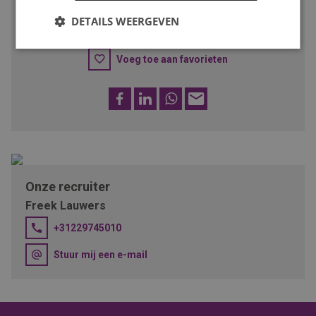
DETAILS WEERGEVEN
SOLLICITEER
Voeg toe aan favorieten
Facebook
LinkedIn
WhatsApp
E-
mail
Onze recruiter
Freek Lauwers
+31229745010
Stuur mij een e-mail