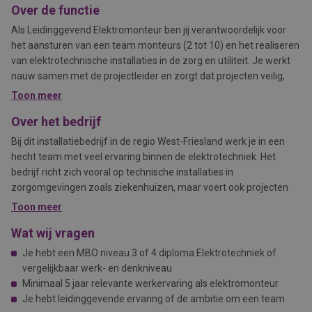
Over de functie
Als Leidinggevend Elektromonteur ben jij verantwoordelijk voor
het aansturen van een team monteurs (2 tot 10) en het realiseren
van elektrotechnische installaties in de zorg en utiliteit. Je werkt
nauw samen met de projectleider en zorgt dat projecten veilig,
volgens planning en met oog voor kwaliteit verlopen. Naast het
Toon meer
technische werk ben je ook het aanspreekpunt op de werkvloer
Over het bedrijf
voor opdrachtgevers en onderaannemers.
Bij dit installatiebedrijf in de regio West-Friesland werk je in een
hecht team met veel ervaring binnen de elektrotechniek. Het
bedrijf richt zich vooral op technische installaties in
zorgomgevingen zoals ziekenhuizen, maar voert ook projecten
uit voor andere utiliteitsgebouwen in de commerciële sector.
Toon meer
Persoonlijke betrokkenheid, korte lijnen en een praktische aanpak
Wat wij vragen
staan hier centraal. Iedereen kent elkaar bij naam en je krijgt de
ruimte om mee te denken over oplossingen en verbeteringen.
Je hebt een MBO niveau 3 of 4 diploma Elektrotechniek of
vergelijkbaar werk- en denkniveau
Minimaal 5 jaar relevante werkervaring als elektromonteur
Je hebt leidinggevende ervaring of de ambitie om een team