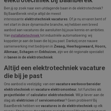
elektrotechniek
bij BaanBereik
Ben jij op zoek naar een uitdagende baan in de elektrotechniek?
Bij BaanBereik vind je altijd de meest
interessante
elektrotechniek vacatures
. Of je nu ervaren bent of
net start in deze dynamische branche, wij hebben een breed
aanbod aan vacatures die aansluiten bij jouw kennis en ambities.
Van
installatietechniek
tot industriële automatisering: wij
koppelen je aan de baan die bij jou past. Dankzij onze nauwe
samenwerking met bedrijven in
Zwaag, Heerhugowaard, Hoorn,
Alkmaar, Schagen
en
Enkhuizen
, zijn we dé regionale specialist
in
banen in de elektrotechniek
.
Altijd een elektrotechniek vacature
die bij je past
Ons aanbod is veelzijdig: van een
vacature werkvoorbereider
elektrotechniek
en
vacature elektromonteur
, tot functies als
projectleider
of
calculator elektrotechniek
. Wil je liever aan de
slag als
elektricien
of
servicemonteur
? Geen probleem! Bij
BaanBereik hebben we
vacatures in de elektrotechniek
op elk