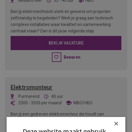
Middenmeer
32 - 40 uur
HBO
Ben jij elektrotechnisch sterk én gewend om projecten
zelfstandig te begeleiden? Werk je graag aan technisch
complexe installaties waar kwaliteit en samenwerking
centraal staan? Dan is dit jouw volgende stap.
BEKIJK VACATURE
Bewaren
Elektromonteur
Purmerend
40 uur
2300
-
3500
per maand
MBO/HBO
Ben jij een gedreven elektromonteur die houdt van
afwisseling en uitdaging? Zoek je een functie waar je jouw
×
vakkennis kunt inzetten in verschillende sectoren? Dan is
Deze website maakt gebruik