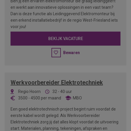
Ben jij een ervaren elektromonteur die graag leidinggeeft
en werkt aan innovatieve oplossingen in een vast team?
Dan is deze functie als Leidinggevend Elektromonteur bij
een erkend installatiebedrijf in de regio West-Friesland iets
voor jou!
BEKIJK VACATURE
Bewaren
Werkvoorbereider Elektrotechniek
Regio Hoorn
32 - 40 uur
3500
-
4500
per maand
MBO
Een goed elektrotechnisch project begint ruim voordat de
eerste kabel wordt gelegd. Als Werkvoorbereider
Elektrotechniek zorg jij dat alles klopt voordat de uitvoering
start. Materialen, planning, tekeningen, afspraken en