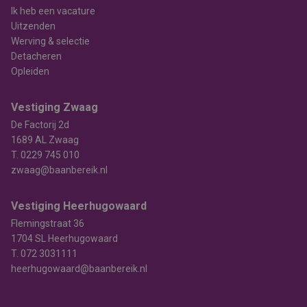
Ik heb een vacature
Uitzenden
Werving & selectie
Detacheren
Opleiden
Vestiging Zwaag
De Factorij 2d
1689 AL Zwaag
T.
0229 745 010
zwaag@baanbereik.nl
Vestiging Heerhugowaard
Flemingstraat 36
1704 SL Heerhugowaard
T.
072 3031111
heerhugowaard@baanbereik.nl