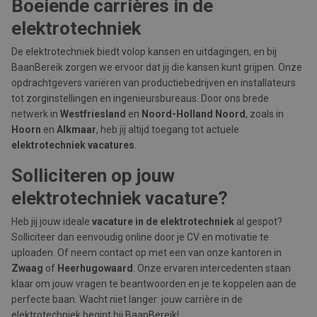
Boeiende carrières in de
elektrotechniek
De elektrotechniek biedt volop kansen en uitdagingen, en bij
BaanBereik zorgen we ervoor dat jij die kansen kunt grijpen. Onze
opdrachtgevers variëren van productiebedrijven en installateurs
tot zorginstellingen en ingenieursbureaus. Door ons brede
netwerk in
Westfriesland
en
Noord-Holland Noord
, zoals in
Hoorn
en
Alkmaar
, heb jij altijd toegang tot actuele
elektrotechniek vacatures
.
Solliciteren op jouw
elektrotechniek vacature?
Heb jij jouw ideale
vacature in de elektrotechniek
al gespot?
Solliciteer dan eenvoudig online door je CV en motivatie te
uploaden. Of neem contact op met een van onze kantoren in
Zwaag
of
Heerhugowaard
. Onze ervaren intercedenten staan
klaar om jouw vragen te beantwoorden en je te koppelen aan de
perfecte baan. Wacht niet langer: jouw carrière in de
elektrotechniek begint bij BaanBereik!