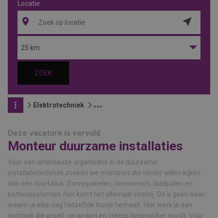
Locatie
Locatie
ophalen
25 km
ZOEK
Elektrotechniek
Deze vacature is vervuld
Monteur duurzame installaties
Voor een ambitieuze organisatie in de duurzame
installatietechniek zoeken we monteurs die verder willen kijken
dan één soort klus. Zonnepanelen, omvormers, laadpalen en
batterijsystemen, hier komt het allemaal voorbij. Dit is geen baan
waarin je elke dag hetzelfde trucje herhaalt. Hier werk je aan
techniek die groeit, verandert en steeds belangrijker wordt. Voor