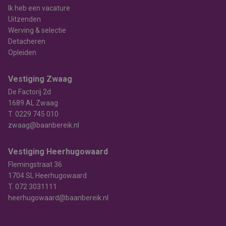
Ik heb een vacature
Uitzenden
Werving & selectie
Detacheren
Opleiden
Vestiging Zwaag
De Factorij 2d
1689 AL Zwaag
T.
0229 745 010
zwaag@baanbereik.nl
Vestiging Heerhugowaard
Flemingstraat 36
1704 SL Heerhugowaard
T.
072 3031111
heerhugowaard@baanbereik.nl