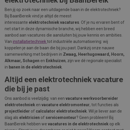
elektrotechniek
bij BaanBereik
Ben jij op zoek naar een uitdagende baan in de elektrotechniek?
Bij BaanBereik vind je altijd de meest
interessante
elektrotechniek vacatures
. Of je nu ervaren bent of
net start in deze dynamische branche, wij hebben een breed
aanbod aan vacatures die aansluiten bij jouw kennis en ambities.
Van
installatietechniek
tot industriële automatisering: wij
koppelen je aan de baan die bij jou past. Dankzij onze nauwe
samenwerking met bedrijven in
Zwaag, Heerhugowaard, Hoorn,
Alkmaar, Schagen
en
Enkhuizen
, zijn we dé regionale specialist
in
banen in de elektrotechniek
.
Altijd een elektrotechniek vacature
die bij je past
Ons aanbod is veelzijdig: van een
vacature werkvoorbereider
elektrotechniek
en
vacature elektromonteur
, tot functies als
projectleider
of
calculator elektrotechniek
. Wil je liever aan de
slag als
elektricien
of
servicemonteur
? Geen probleem! Bij
BaanBereik hebben we
vacatures in de elektrotechniek
op elk