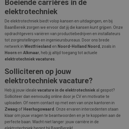
Boeiende carrières in de
elektrotechniek
De elektrotechniek biedt volop kansen en uitdagingen, en bij
BaanBereik zorgen we ervoor dat jij die kansen kunt grijpen. Onze
opdrachtgevers variëren van productiebedrijven en installateurs
tot zorginstellingen en ingenieursbureaus. Door ons brede
netwerk in
Westfriesland
en
Noord-Holland Noord
, zoals in
Hoorn
en
Alkmaar
, heb jij altijd toegang tot actuele
elektrotechniek vacatures
.
Solliciteren op jouw
elektrotechniek vacature?
Heb jij jouw ideale
vacature in de elektrotechniek
al gespot?
Solliciteer dan eenvoudig online door je CV en motivatie te
uploaden. Of neem contact op met een van onze kantoren in
Zwaag
of
Heerhugowaard
. Onze ervaren intercedenten staan
klaar om jouw vragen te beantwoorden en je te koppelen aan de
perfecte baan. Wacht niet langer: jouw carrière in de
elektrotechniek begint bij BaanBereik!