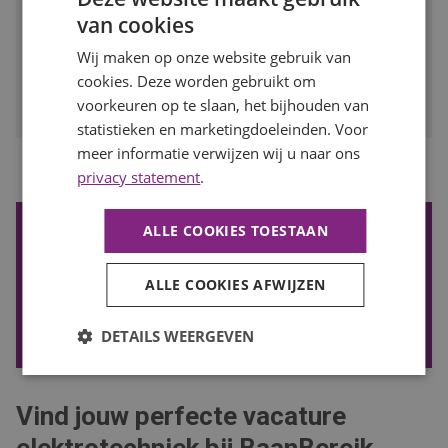
deze rol bij een groeiend installatiebedrijf iets voor jou!
van cookies
BEKIJK VACATURE
Wij maken op onze website gebruik van
cookies. Deze worden gebruikt om
Bewaren
voorkeuren op te slaan, het bijhouden van
statistieken en marketingdoeleinden. Voor
meer informatie verwijzen wij u naar ons
1
Vorige
Volgende
privacy statement
.
ALLE COOKIES TOESTAAN
De nieuwste vacatures ontvangen?
Wil je de nieuwste vacatures in je mail ontvangen? Schrijf je
ALLE COOKIES AFWIJZEN
in voor onze vacature alert!
VACATURE ALERT ONTVANGEN
DETAILS WEERGEVEN
Vind jouw perfecte vacature