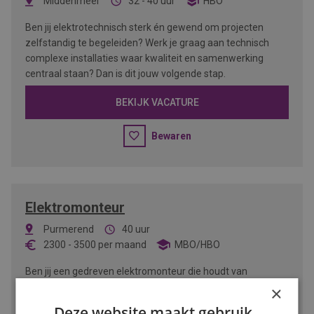
Middenmeer
32 - 40 uur
HBO
Ben jij elektrotechnisch sterk én gewend om projecten
zelfstandig te begeleiden? Werk je graag aan technisch
complexe installaties waar kwaliteit en samenwerking
centraal staan? Dan is dit jouw volgende stap.
BEKIJK VACATURE
Bewaren
Elektromonteur
Purmerend
40 uur
2300
-
3500
per maand
MBO/HBO
Ben jij een gedreven elektromonteur die houdt van
afwisseling en uitdaging? Zoek je een functie waar je jouw
×
vakkennis kunt inzetten in verschillende sectoren? Dan is
Deze website maakt gebruik