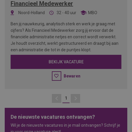
Financieel Medewerker
Noord-Holland
32 - 40 uur
MBO
Ben jij nauwkeurig, analytisch sterk en werk je graag met
cijfers? Als Financieel Medewerker zorg jij ervoor dat de
financiële administratie netjes en correct wordt verwerkt.
Je houdt overzicht, werkt gestructureerd en draagt bij aan
een administratie die tot in de puntjes klopt.
BEKIJK VACATURE
Bewaren
1
Vorige
Volgende
De nieuwste vacatures ontvangen?
Wil je de nieuwste vacatures in je mail ontvangen? Schrijf je
in voor onze vacature alert!