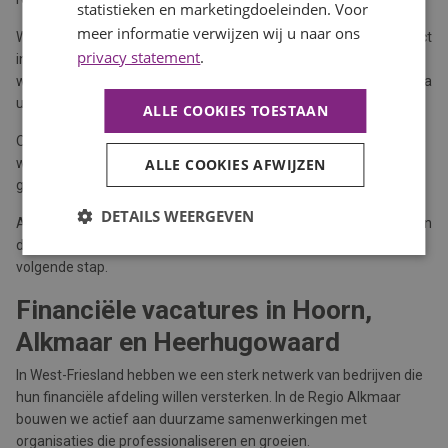
statistieken en marketingdoeleinden. Voor
meer informatie verwijzen wij u naar ons
Wij bemiddelen in uiteenlopende financiële vacatures. Soms direct
privacy statement
.
in vaste dienst via werving en selectie. Soms via detachering,
wanneer flexibiliteit of projectmatige inzet beter past. En soms via
uitzenden, bijvoorbeeld bij tijdelijke uitbreiding of vervanging.
ALLE COOKIES TOESTAAN
Onze aanpak is persoonlijk, professioneel en resultaatgericht. We
willen begrijpen waar jij energie van krijgt en waar je naartoe wilt
ALLE COOKIES AFWIJZEN
groeien.
DETAILS WEERGEVEN
Als recruitment partner denken we met je mee over je loopbaan in
de financiële sector. Niet alleen over vandaag, maar ook over je
volgende stap.
Financiële vacatures in Hoorn,
Alkmaar en Heerhugowaard
In West-Friesland hebben we een sterk netwerk van bedrijven die
hun financiële afdeling willen versterken. In de Regio Alkmaar
bouwen we actief aan duurzame samenwerkingen met
organisaties die professionaliseren en groeien.