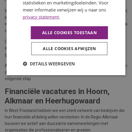
statistieken en marketingdoeleinden. Voor
meer informatie verwijzen wij u naar ons
Wij bemiddelen in uiteenlopende financiële vacatures. Soms direct
privacy statement
.
in vaste dienst via werving en selectie. Soms via detachering,
wanneer flexibiliteit of projectmatige inzet beter past. En soms via
uitzenden, bijvoorbeeld bij tijdelijke uitbreiding of vervanging.
ALLE COOKIES TOESTAAN
Onze aanpak is persoonlijk, professioneel en resultaatgericht. We
willen begrijpen waar jij energie van krijgt en waar je naartoe wilt
ALLE COOKIES AFWIJZEN
groeien.
DETAILS WEERGEVEN
Als recruitment partner denken we met je mee over je loopbaan in
de financiële sector. Niet alleen over vandaag, maar ook over je
volgende stap.
Financiële vacatures in Hoorn,
Alkmaar en Heerhugowaard
In West-Friesland hebben we een sterk netwerk van bedrijven die
hun financiële afdeling willen versterken. In de Regio Alkmaar
bouwen we actief aan duurzame samenwerkingen met
organisaties die professionaliseren en groeien.