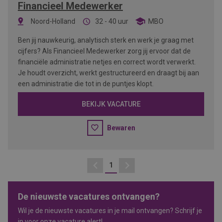
Financieel Medewerker
Noord-Holland
32 - 40 uur
MBO
Ben jij nauwkeurig, analytisch sterk en werk je graag met
cijfers? Als Financieel Medewerker zorg jij ervoor dat de
financiële administratie netjes en correct wordt verwerkt.
Je houdt overzicht, werkt gestructureerd en draagt bij aan
een administratie die tot in de puntjes klopt.
BEKIJK VACATURE
Bewaren
1
Vorige
Volgende
De nieuwste vacatures ontvangen?
Wil je de nieuwste vacatures in je mail ontvangen? Schrijf je
in voor onze vacature alert!