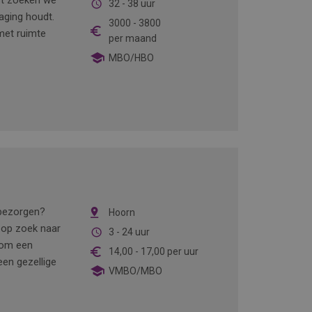
st zoeken we
32 - 38 uur
aging houdt.
3000
-
3800
met ruimte
per maand
MBO/HBO
 bezorgen?
Hoorn
j op zoek naar
3 - 24 uur
t om een
14,00
-
17,00
per uur
 een gezellige
VMBO/MBO