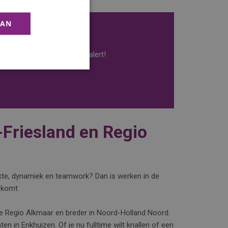
AAN
f je in voor onze vacature alert!
-Friesland en Regio
rukte, dynamiek en teamwork? Dan is werken in de
 komt.
de Regio Alkmaar en breder in Noord-Holland Noord.
n in Enkhuizen. Of je nu fulltime wilt knallen of een