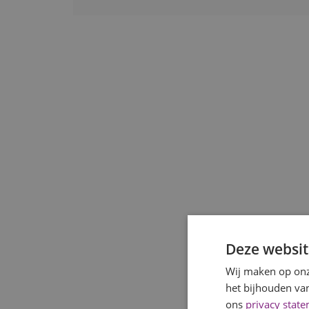
Deze websit
Wij maken op onz
het bijhouden van
ons
privacy stat