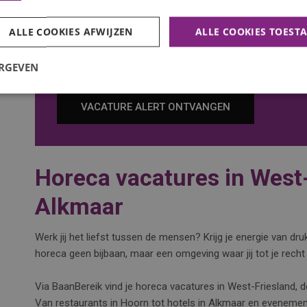
ALLE COOKIES AFWIJZEN
ALLE COOKIES TOEST
De nieuwste vacatures ontvangen?
ERGEVEN
Wil je de nieuwste vacatures in je mail ontvangen? Schrij
VACATURE ALERT ONTVANGEN
Horeca vacatures in West
Alkmaar
Werk jij het liefst tussen de mensen? Krijg je energie van d
horeca geen bijbaan, maar een omgeving waar jij tot je recht
Via BaanBereik vind je horeca vacatures in West-Friesland, 
Van restaurants in Hoorn tot hotels in Alkmaar en evenemente