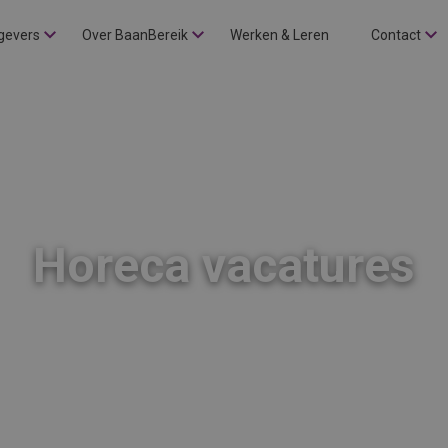
gevers
Over BaanBereik
Werken & Leren
Contact
Horeca vacatures