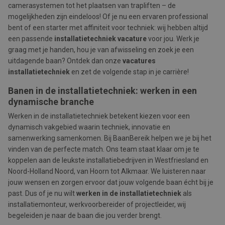
camerasystemen tot het plaatsen van trapliften – de
mogelijkheden zijn eindeloos! Of je nu een ervaren professional
bent of een starter met affiniteit voor techniek: wij hebben altijd
een passende
installatietechniek vacature
voor jou. Werk je
graag met je handen, hou je van afwisseling en zoek je een
uitdagende baan? Ontdek dan onze
vacatures
installatietechniek
en zet de volgende stap in je carrière!
Banen in de installatietechniek: werken in een
dynamische branche
Werken in de installatietechniek betekent kiezen voor een
dynamisch vakgebied waarin techniek, innovatie en
samenwerking samenkomen. Bij BaanBereik helpen we je bij het
vinden van de perfecte match. Ons team staat klaar om je te
koppelen aan de leukste installatiebedrijven in Westfriesland en
Noord-Holland Noord, van Hoorn tot Alkmaar. We luisteren naar
jouw wensen en zorgen ervoor dat jouw volgende baan écht bij je
past. Dus of je nu wilt
werken in de installatietechniek
als
installatiemonteur, werkvoorbereider of projectleider, wij
begeleiden je naar de baan die jou verder brengt.