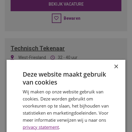
BEKIJK VACATURE
Bewaren
Technisch Tekenaar
West-Friesland
32 - 40 uur
3000
-
4800
per maand
MBO/HBO
×
Deze website maakt gebruik
Ben jij technisch sterk, werk je nauwkeurig en haal je
van cookies
voldoening uit het maken van slimme technische
ontwerpen? Dan is deze functie als Technisch Tekenaar
Wij maken op onze website gebruik van
iets voor jou. Je werkt aan uiteenlopende projecten binnen
cookies. Deze worden gebruikt om
de installatietechniek en vertaalt ontwerpen naar duidelijke
voorkeuren op te slaan, het bijhouden van
technische tekeningen.
statistieken en marketingdoeleinden. Voor
meer informatie verwijzen wij u naar ons
BEKIJK VACATURE
privacy statement
.