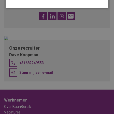
Voeg toe aan favorieten
Facebook
LinkedIn
WhatsApp
E-
mail
Onze recruiter
Dave Koopman
+31682249553
Stuur mij een e-mail
Werknemer
Over BaanBereik
Vacatures