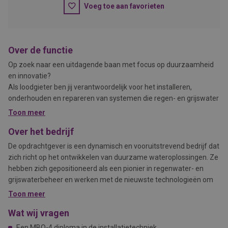
Voeg toe aan favorieten
Over de functie
Op zoek naar een uitdagende baan met focus op duurzaamheid
en innovatie?
Als loodgieter ben jij verantwoordelijk voor het installeren,
onderhouden en repareren van systemen die regen- en grijswater
effectief beheren. In deze afwisselende functie werk je zowel
Toon meer
aan nieuwe projecten als aan het verduurzamen van bestaande
Over het bedrijf
gebouwen. Je speelt een sleutelrol in het ontwikkelen van slimme
wateroplossingen voor een duurzamer gebruik van water in de
De opdrachtgever is een dynamisch en vooruitstrevend bedrijf dat
omgeving.
zich richt op het ontwikkelen van duurzame wateroplossingen. Ze
hebben zich gepositioneerd als een pionier in regenwater- en
grijswaterbeheer en werken met de nieuwste technologieën om
watergebruik in zowel woningen als commerciële gebouwen te
Toon meer
optimaliseren. Het bedrijf biedt een informele en professionele
Wat wij vragen
werkomgeving, waar innovatie, kwaliteit en klantgerichtheid
centraal staan.
Een MBO-4 diploma in de installatietechniek