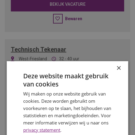
BEKIJK VACATURE
Bewaren
Technisch Tekenaar
West-Friesland
32 - 40 uur
3000
-
4800
per maand
MBO/HBO
×
Deze website maakt gebruik
Ben jij technisch sterk, werk je nauwkeurig en haal je
van cookies
voldoening uit het maken van slimme technische
ontwerpen? Dan is deze functie als Technisch Tekenaar
Wij maken op onze website gebruik van
iets voor jou. Je werkt aan uiteenlopende projecten binnen
cookies. Deze worden gebruikt om
de installatietechniek en vertaalt ontwerpen naar duidelijke
voorkeuren op te slaan, het bijhouden van
technische tekeningen.
statistieken en marketingdoeleinden. Voor
meer informatie verwijzen wij u naar ons
BEKIJK VACATURE
privacy statement
.