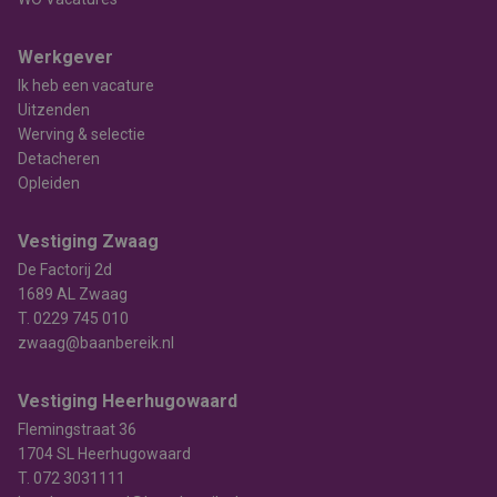
Werkgever
Ik heb een vacature
Uitzenden
Werving & selectie
Detacheren
Opleiden
Vestiging Zwaag
De Factorij 2d
1689 AL Zwaag
T.
0229 745 010
zwaag@baanbereik.nl
Vestiging Heerhugowaard
Flemingstraat 36
1704 SL Heerhugowaard
T.
072 3031111