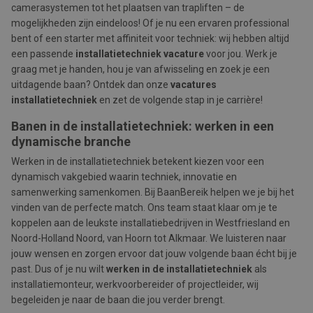
camerasystemen tot het plaatsen van trapliften – de
mogelijkheden zijn eindeloos! Of je nu een ervaren professional
bent of een starter met affiniteit voor techniek: wij hebben altijd
een passende
installatietechniek vacature
voor jou. Werk je
graag met je handen, hou je van afwisseling en zoek je een
uitdagende baan? Ontdek dan onze
vacatures
installatietechniek
en zet de volgende stap in je carrière!
Banen in de installatietechniek: werken in een
dynamische branche
Werken in de installatietechniek betekent kiezen voor een
dynamisch vakgebied waarin techniek, innovatie en
samenwerking samenkomen. Bij BaanBereik helpen we je bij het
vinden van de perfecte match. Ons team staat klaar om je te
koppelen aan de leukste installatiebedrijven in Westfriesland en
Noord-Holland Noord, van Hoorn tot Alkmaar. We luisteren naar
jouw wensen en zorgen ervoor dat jouw volgende baan écht bij je
past. Dus of je nu wilt
werken in de installatietechniek
als
installatiemonteur, werkvoorbereider of projectleider, wij
begeleiden je naar de baan die jou verder brengt.