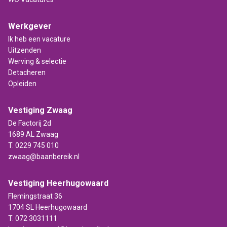
Werkgever
Ik heb een vacature
Uitzenden
Werving & selectie
Detacheren
Opleiden
Vestiging Zwaag
De Factorij 2d
1689 AL Zwaag
T.
0229 745 010
zwaag@baanbereik.nl
Vestiging Heerhugowaard
Flemingstraat 36
1704 SL Heerhugowaard
T.
072 3031111