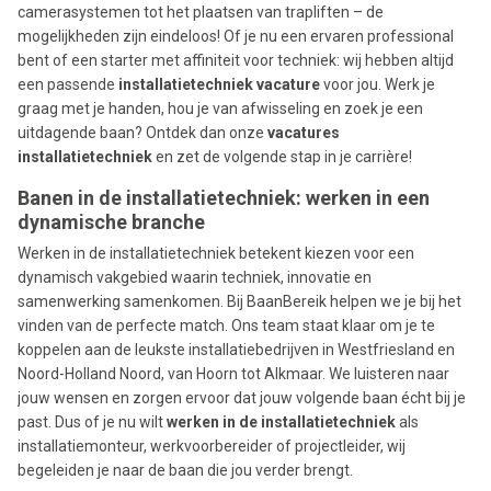
camerasystemen tot het plaatsen van trapliften – de
mogelijkheden zijn eindeloos! Of je nu een ervaren professional
bent of een starter met affiniteit voor techniek: wij hebben altijd
een passende
installatietechniek vacature
voor jou. Werk je
graag met je handen, hou je van afwisseling en zoek je een
uitdagende baan? Ontdek dan onze
vacatures
installatietechniek
en zet de volgende stap in je carrière!
Banen in de installatietechniek: werken in een
dynamische branche
Werken in de installatietechniek betekent kiezen voor een
dynamisch vakgebied waarin techniek, innovatie en
samenwerking samenkomen. Bij BaanBereik helpen we je bij het
vinden van de perfecte match. Ons team staat klaar om je te
koppelen aan de leukste installatiebedrijven in Westfriesland en
Noord-Holland Noord, van Hoorn tot Alkmaar. We luisteren naar
jouw wensen en zorgen ervoor dat jouw volgende baan écht bij je
past. Dus of je nu wilt
werken in de installatietechniek
als
installatiemonteur, werkvoorbereider of projectleider, wij
begeleiden je naar de baan die jou verder brengt.