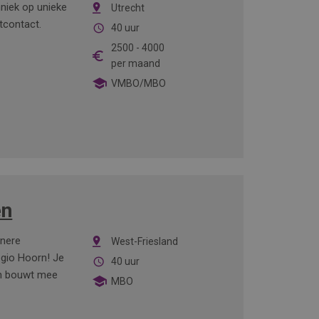
hniek op unieke
Utrecht
ntcontact.
40 uur
2500
-
4000
per maand
VMBO/MBO
en
enere
West-Friesland
egio Hoorn! Je
40 uur
 en bouwt mee
MBO