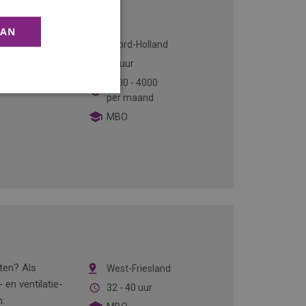
AAN
 ontwikkelen in
Noord-Holland
ies te werken
40 uur
Dan is deze
2500
-
4000
per maand
MBO
cten? Als
West-Friesland
 en ventilatie-
32 - 40 uur
n.