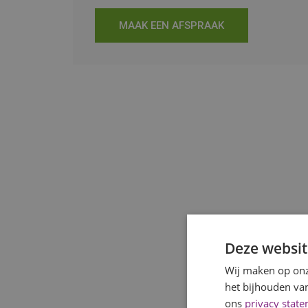
MAAK EEN AFSPRAAK
Deze websit
Wij maken op onz
het bijhouden van
ons
privacy stat