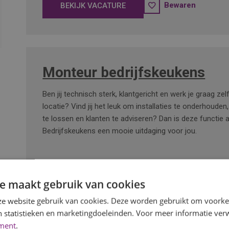
Bewaren
BEKIJK VACATURE
Monteur bedrijfskeukens
Ben jij technisch sterk, klantgericht en werk je graag ze
locatie? Vind jij het leuk om installaties te onderhouden
te lossen en klanten te adviseren? Dan is deze functie 
Bedrijfskeukens een mooie uitdaging voor jou.
Bewaren
BEKIJK VACATURE
e maakt gebruik van cookies
e website gebruik van cookies. Deze worden gebruikt om voorkeu
 statistieken en marketingdoeleinden. Voor meer informatie verw
ement
.