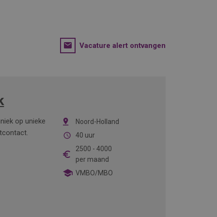
Vacature alert ontvangen
k
hniek op unieke
Noord-Holland
ntcontact.
40 uur
2500
-
4000
per maand
VMBO/MBO