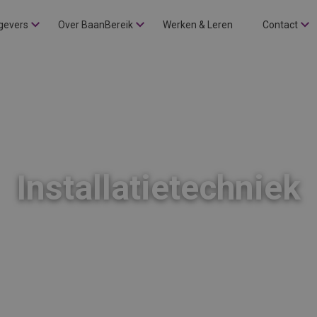
gevers
Over BaanBereik
Werken & Leren
Contact
Installatietechniek