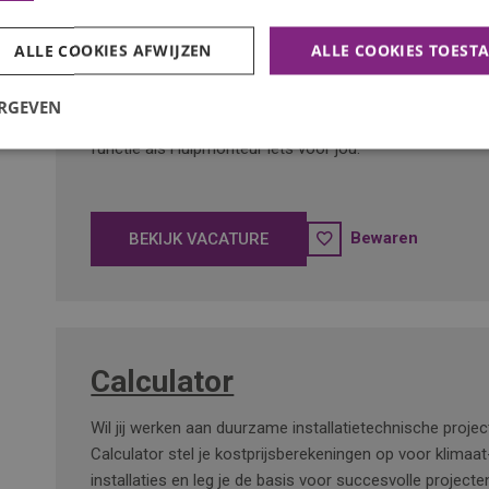
Hulpmonteur Keukens
ALLE COOKIES AFWIJZEN
ALLE COOKIES TOEST
Ben jij technisch handig, leergierig en wil jij jezelf verder
de techniek? Vind je het leuk om op verschillende locat
ERGEVEN
en samen met ervaren monteurs aan de slag te gaan? 
functie als Hulpmonteur iets voor jou.
Bewaren
BEKIJK VACATURE
Calculator
Wil jij werken aan duurzame installatietechnische proje
Calculator stel je kostprijsberekeningen op voor klimaat-
installaties en leg je de basis voor succesvolle projecte