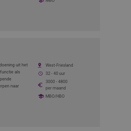
MBO
ldoening uit het
West-Friesland
unctie als
32 - 40 uur
opende
3000
-
4800
werpen naar
per maand
MBO/HBO