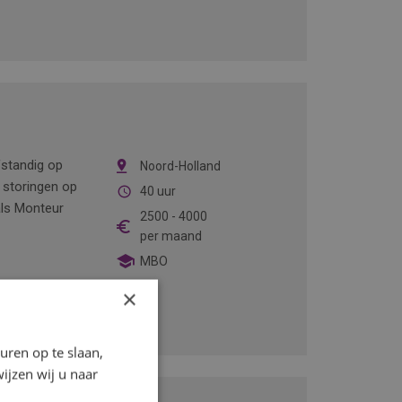
lfstandig op
Noord-Holland
, storingen op
40 uur
als Monteur
2500
-
4000
per maand
MBO
×
ren op te slaan,
ijzen wij u naar