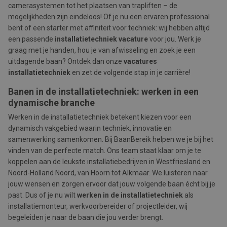
camerasystemen tot het plaatsen van trapliften – de
mogelijkheden zijn eindeloos! Of je nu een ervaren professional
bent of een starter met affiniteit voor techniek: wij hebben altijd
een passende
installatietechniek vacature
voor jou. Werk je
graag met je handen, hou je van afwisseling en zoek je een
uitdagende baan? Ontdek dan onze
vacatures
installatietechniek
en zet de volgende stap in je carrière!
Banen in de installatietechniek: werken in een
dynamische branche
Werken in de installatietechniek betekent kiezen voor een
dynamisch vakgebied waarin techniek, innovatie en
samenwerking samenkomen. Bij BaanBereik helpen we je bij het
vinden van de perfecte match. Ons team staat klaar om je te
koppelen aan de leukste installatiebedrijven in Westfriesland en
Noord-Holland Noord, van Hoorn tot Alkmaar. We luisteren naar
jouw wensen en zorgen ervoor dat jouw volgende baan écht bij je
past. Dus of je nu wilt
werken in de installatietechniek
als
installatiemonteur, werkvoorbereider of projectleider, wij
begeleiden je naar de baan die jou verder brengt.