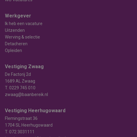
Werkgever
Ik heb een vacature
Uitzenden
Werving & selectie
Detacheren
Opleiden
Vestiging Zwaag
De Factorij 2d
1689 AL Zwaag
T.
0229 745 010
zwaag@baanbereik.nl
Vestiging Heerhugowaard
Flemingstraat 36
1704 SL Heerhugowaard
T.
072 3031111