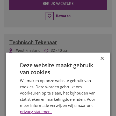
BEKIJK VACATURE
Bewaren
Technisch Tekenaar
West-Friesland
32 - 40 uur
3000
-
4800
per maand
MBO/HBO
×
Deze website maakt gebruik
Ben jij technisch sterk, werk je nauwkeurig en haal je
van cookies
voldoening uit het maken van slimme technische
ontwerpen? Dan is deze functie als Technisch Tekenaar
Wij maken op onze website gebruik van
iets voor jou. Je werkt aan uiteenlopende projecten binnen
cookies. Deze worden gebruikt om
de installatietechniek en vertaalt ontwerpen naar duidelijke
voorkeuren op te slaan, het bijhouden van
technische tekeningen.
statistieken en marketingdoeleinden. Voor
meer informatie verwijzen wij u naar ons
BEKIJK VACATURE
privacy statement
.