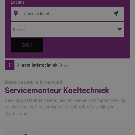
Locatie
Locatie
ophalen
25 km
ZOEK
Installatietechniek
Deze vacature is vervuld
Servicemonteur Koeltechniek
Geen dag hetzelfde, veel vrijheid én werken met toptechniek op
unieke locaties. Hier combineer je techniek, afwisseling en
klantcontact.