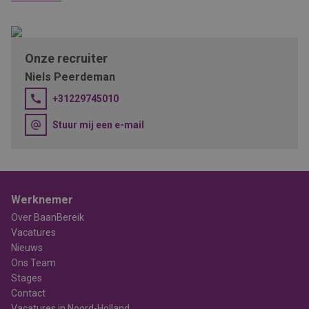
leveranciers;
Uitstekende secundaire arbeidsvoorwaarden;
Gezellige vrijdagmiddagborrels en regelmatig personeelsuitjes.
Onze recruiter
Niels Peerdeman
+31229745010
Stuur mij een e-mail
Werknemer
Over BaanBereik
Vacatures
Nieuws
Ons Team
Stages
Contact
Vacatures in Noord-Holland