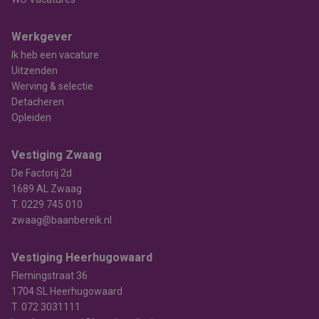
Werkgever
Ik heb een vacature
Uitzenden
Werving & selectie
Detacheren
Opleiden
Vestiging Zwaag
De Factorij 2d
1689 AL Zwaag
T.
0229 745 010
zwaag@baanbereik.nl
Vestiging Heerhugowaard
Flemingstraat 36
1704 SL Heerhugowaard
T.
072 3031111