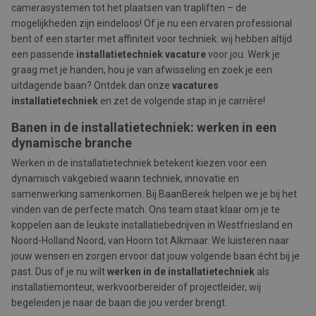
camerasystemen tot het plaatsen van trapliften – de
mogelijkheden zijn eindeloos! Of je nu een ervaren professional
bent of een starter met affiniteit voor techniek: wij hebben altijd
een passende
installatietechniek vacature
voor jou. Werk je
graag met je handen, hou je van afwisseling en zoek je een
uitdagende baan? Ontdek dan onze
vacatures
installatietechniek
en zet de volgende stap in je carrière!
Banen in de installatietechniek: werken in een
dynamische branche
Werken in de installatietechniek betekent kiezen voor een
dynamisch vakgebied waarin techniek, innovatie en
samenwerking samenkomen. Bij BaanBereik helpen we je bij het
vinden van de perfecte match. Ons team staat klaar om je te
koppelen aan de leukste installatiebedrijven in Westfriesland en
Noord-Holland Noord, van Hoorn tot Alkmaar. We luisteren naar
jouw wensen en zorgen ervoor dat jouw volgende baan écht bij je
past. Dus of je nu wilt
werken in de installatietechniek
als
installatiemonteur, werkvoorbereider of projectleider, wij
begeleiden je naar de baan die jou verder brengt.