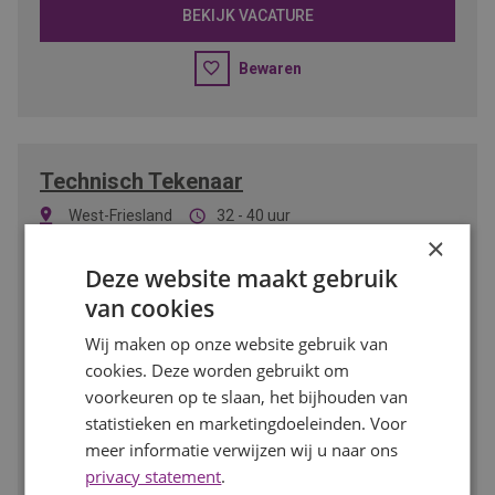
BEKIJK VACATURE
Bewaren
Technisch Tekenaar
West-Friesland
32 - 40 uur
3000
-
4800
per maand
MBO/HBO
×
Deze website maakt gebruik
Ben jij technisch sterk, werk je nauwkeurig en haal je
van cookies
voldoening uit het maken van slimme technische
ontwerpen? Dan is deze functie als Technisch Tekenaar
Wij maken op onze website gebruik van
iets voor jou. Je werkt aan uiteenlopende projecten binnen
cookies. Deze worden gebruikt om
de installatietechniek en vertaalt ontwerpen naar duidelijke
voorkeuren op te slaan, het bijhouden van
technische tekeningen.
statistieken en marketingdoeleinden. Voor
meer informatie verwijzen wij u naar ons
BEKIJK VACATURE
privacy statement
.