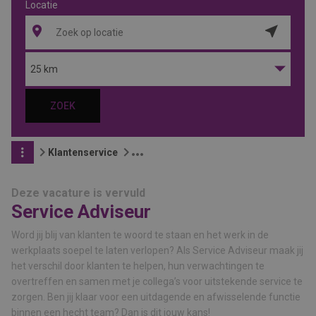
Locatie
Locatie
ophalen
25 km
ZOEK
Klantenservice
Deze vacature is vervuld
Service Adviseur
Word jij blij van klanten te woord te staan en het werk in de
werkplaats soepel te laten verlopen? Als Service Adviseur maak jij
het verschil door klanten te helpen, hun verwachtingen te
overtreffen en samen met je collega’s voor uitstekende service te
zorgen. Ben jij klaar voor een uitdagende en afwisselende functie
binnen een hecht team? Dan is dit jouw kans!