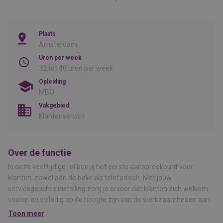
Plaats
Amsterdam
Uren per week
32 tot 40 uren per week
Opleiding
MBO
Vakgebied
Klantenservice
Over de functie
In deze veelzijdige rol ben jij het eerste aanspreekpunt voor
klanten, zowel aan de balie als telefonisch. Met jouw
servicegerichte instelling zorg je ervoor dat klanten zich welkom
voelen en volledig op de hoogte zijn van de werkzaamheden aan
hun bedrijfswagen. Samen met je collega’s zorg je voor een
Toon meer
soepel verloop van de dagplanning en een prettige samenwerking