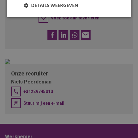
SOLLICITEER
DETAILS WEERGEVEN
Voeg toe aan favorieten
Facebook
LinkedIn
WhatsApp
E-
mail
Onze recruiter
Niels Peerdeman
+31229745010
Stuur mij een e-mail
Werknemer