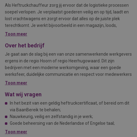
Als Heftruckchauffeur zorg jij ervoor dat de logistieke processen
soepel verlopen. Je verplaatst goederen veilig en op tijd, laadt en
lost vrachtwagens en zorgt ervoor dat alles op de juiste plek
terechtkomt. Je werkt bijvoorbeeld in een magazijn, loods,
productieomgeving of op het buitenterrein.
Toon meer
Over het bedrijf
Je gaat aan de slag bij een van onze samenwerkende werkgevers
ergens in de regio Hoorn of regio Heerhugowaard. Dit zijn
bedrijven met een moderne werkomgeving, waar een goede
werksfeer, duidelijke communicatie en respect voor medewerkers
belangrijk zijn.
Toon meer
Tijdens een persoonlijk gesprek kijken we samen welke functie en
Wat wij vragen
werkomgeving het beste aansluiten bij jouw wensen, ervaring en
In het bezit van een geldig heftruckcertificaat, of bereid om dit
beschikbaarheid.
via BaanBereik te behalen;
Nauwkeurig, veilig en zelfstandig in je werk;
Goede beheersing van de Nederlandse of Engelse taal;
Fysiek fit en gemotiveerd om aan te pakken;
Toon meer
Eigen vervoer is mooi meegenomen, afhankelijk van de