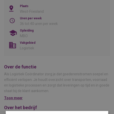
Plaats
West-Friesland
Uren per week
36 tot 40 uren per week
Opleiding
MBO
Vakgebied
Logistiek
Over de functie
Als Logistiek Coördinator zorg je dat goederenstromen soepel en
efficiënt verlopen. Je houdt overzicht over transporten, voorraad
en logistieke processen en zorgt dat leveringen op tijd en in goede
staat bij de klant aankomen.
Toon meer
Over het bedrijf