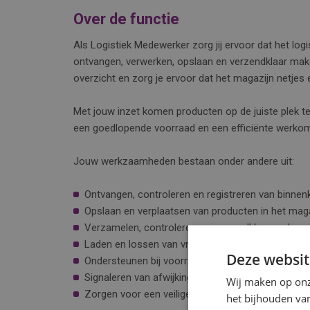
Over de functie
Als Logistiek Medewerker zorg jij ervoor dat het log
ontvangen, verwerken, opslaan en verzendklaar make
overzicht en zorg je ervoor dat het magazijn netjes e
Met jouw inzet komen producten op de juiste plek ter
een goedlopende voorraad en een efficiënte werko
Jouw werkzaamheden bestaan onder andere uit:
Ontvangen, controleren en registreren van binn
Opslaan en verplaatsen van producten in het maga
Verzamelen, controleren en verzendklaar maken v
Laden en lossen van vrachtwagens;
Deze websit
Ondersteunen bij voorraadbeheer;
Signaleren van afwijkingen of voorraadtekorten;
Wij maken op onz
Zorgen voor een veilige en georganiseerde werkpl
het bijhouden van