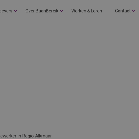
gevers
Over BaanBereik
Werken & Leren
Contact
ewerker in Regio Alkmaar